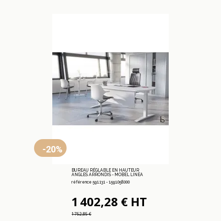
-20%
BUREAU RÉGLABLE EN HAUTEUR
ANGLES ARRONDIS - MOBEL LINEA
référence 591.131 - 1.591.058.000
1 402,28 € HT
1 752,85 €