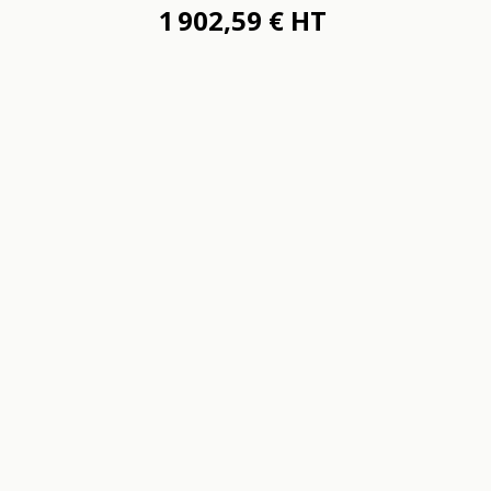
1 902,59 € HT
2 378,23 €
Ajouter au panier