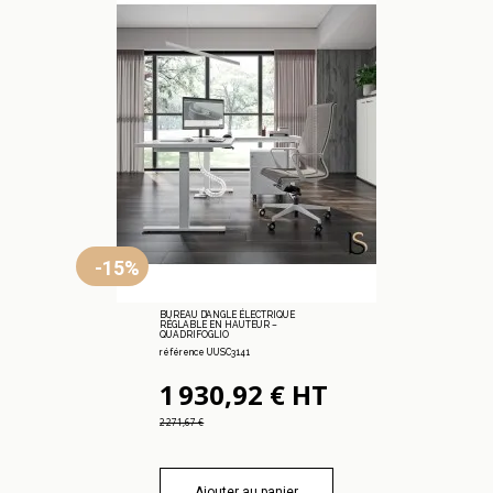
-15%
BUREAU D’ANGLE ÉLECTRIQUE
RÉGLABLE EN HAUTEUR –
QUADRIFOGLIO
référence UUSC3141
1 930,92 € HT
2 271,67 €
Ajouter au panier