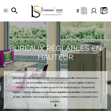
3
BUREAUX RÉGLABLES EN
HAUTEUR
Parce qu’un bureau mal adapté à la taille de la personne qui l’utilise favorise les mauvaises
postures, souvent à l’origine de douleurs dorsales, le bureau réglable en hauteur
constitue une alternative crédible aux postes de travail classiques, fréquemment
inadaptés. Parmi les avantages des
bureaux réglables en hauteur
, le premier tient à
la santé : l’alternance entre travail assis et debout contribue à limiter la sédentarité et les
+
inconforts
...