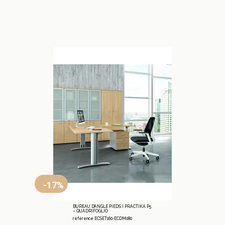
-17%
BUREAU D’ANGLE PIEDS I PRACTIKA P5
– QUADRIFOGLIO
référence ECSET160-ECDM080