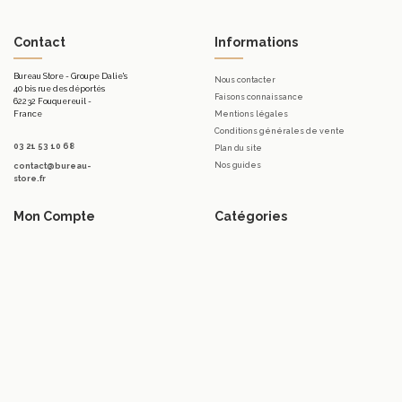
Contact
Informations
Bureau Store - Groupe Dalie's
Nous contacter
40 bis rue des déportés
Faisons connaissance
62232 Fouquereuil -
France
Mentions légales
Conditions générales de vente
03 21 53 10 68
Plan du site
Nos guides
contact@bureau-
store.fr
Mon Compte
Catégories
Mon compte
Mobilier d'accueil.
Mes commandes
Bureaux
Mes bons de réduction
Télétravail
Mes avoirs
Tables
Mes adresses
Meubles de rangement de bureau
Mes informations personnelles
Sièges & Fauteuils
Accessoires
Luminaires
Promotions