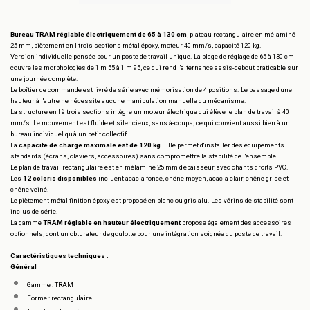
Bureau TRAM réglable électriquement de 65 à 130 cm
, plateau rectangulaire en mélaminé
25 mm, piètement en I trois sections métal époxy, moteur 40 mm/s, capacité 120 kg.
Version individuelle pensée pour un poste de travail unique. La plage de réglage de 65 à 130 cm
couvre les morphologies de 1 m 55 à 1 m 95, ce qui rend l'alternance assis-debout praticable sur
une journée complète.
Le boîtier de commande est livré de série avec mémorisation de 4 positions. Le passage d'une
hauteur à l'autre ne nécessite aucune manipulation manuelle du mécanisme.
La structure en I à trois sections intègre un moteur électrique qui élève le plan de travail à 40
mm/s. Le mouvement est fluide et silencieux, sans à-coups, ce qui convient aussi bien à un
bureau individuel qu'à un petit collectif.
La
capacité de charge maximale est de 120 kg
. Elle permet d'installer des équipements
standards (écrans, claviers, accessoires) sans compromettre la stabilité de l'ensemble.
Le plan de travail rectangulaire est en mélaminé 25 mm d'épaisseur, avec chants droits PVC.
Les
12 coloris disponibles
incluent acacia foncé, chêne moyen, acacia clair, chêne grisé et
chêne veiné.
Le piètement métal finition époxy est proposé en blanc ou gris alu. Les vérins de stabilité sont
inclus de série.
La gamme
TRAM réglable en hauteur électriquement
propose également des accessoires
optionnels, dont un obturateur de goulotte pour une intégration soignée du poste de travail.
Caractéristiques techniques :
Général
Gamme : TRAM
Forme : rectangulaire