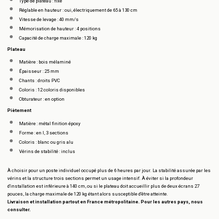
Type de plateau : fixe
Réglable en hauteur : oui, électriquement de 65 à 130 cm
Vitesse de levage : 40 mm/s
Mémorisation de hauteur : 4 positions
Capacité de charge maximale : 120 kg
Plateau
Matière : bois mélaminé
Épaisseur : 25 mm
Chants : droits PVC
Coloris : 12 coloris disponibles
Obturateur : en option
Piètement
Matière : métal finition époxy
Forme : en I, 3 sections
Coloris : blanc ou gris alu
Vérins de stabilité : inclus
À choisir pour un poste individuel occupé plus de 6 heures par jour. La stabilité assurée par les
vérins et la structure trois sections permet un usage intensif. À éviter si la profondeur
d'installation est inférieure à 140 cm, ou si le plateau doit accueillir plus de deux écrans 27
pouces, la charge maximale de 120 kg étant alors susceptible d'être atteinte.
Livraison et installation partout en France métropolitaine. Pour les autres pays, nous
consulter.