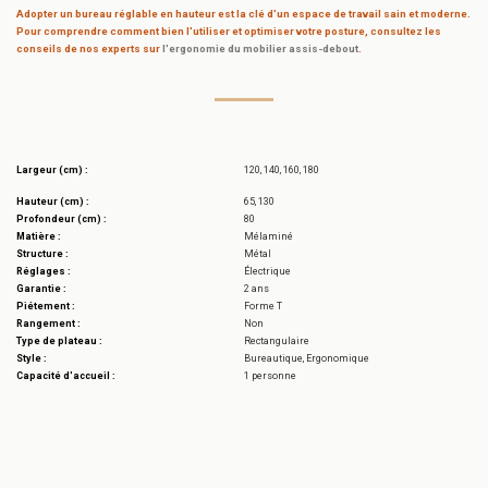
Adopter un bureau réglable en hauteur est la clé d'un espace de travail sain et moderne.
Pour comprendre comment bien l'utiliser et optimiser votre posture, consultez les
conseils de nos experts sur
l'ergonomie du mobilier assis-debout
.
Largeur (cm) :
120, 140, 160, 180
Hauteur (cm) :
65, 130
Profondeur (cm) :
80
Matière :
Mélaminé
Structure :
Métal
Réglages :
Électrique
Garantie :
2 ans
Piétement :
Forme T
Rangement :
Non
Type de plateau :
Rectangulaire
Style :
Bureautique, Ergonomique
Capacité d'accueil :
1 personne