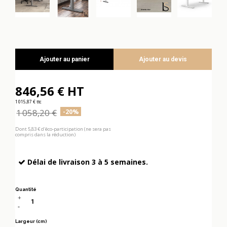
Ajouter au panier
Ajouter au devis
846,56 € HT
1 015,87 € ttc
1 058,20 €
-20%
Dont 5,83 € d'éco-participation (ne sera pas
compris dans la réduction)
Délai de livraison 3 à 5 semaines.
Quantité
Largeur (cm)