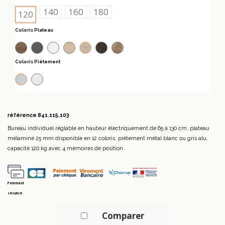
140
160
180
120
Coloris Plateau
Acacia foncé
Anthracite
Blanc
Chêne moyen
Chêne grisé
Chêne veiné
Acacia clair
Coloris Piétement
Blanc
Alu
référence
841.115.103
Bureau individuel réglable en hauteur électriquement de 65 à 130 cm, plateau
mélaminé 25 mm disponible en 12 coloris, piètement métal blanc ou gris alu,
capacité 120 kg avec 4 mémoires de position.
Paiement
sécurisé
Comparer