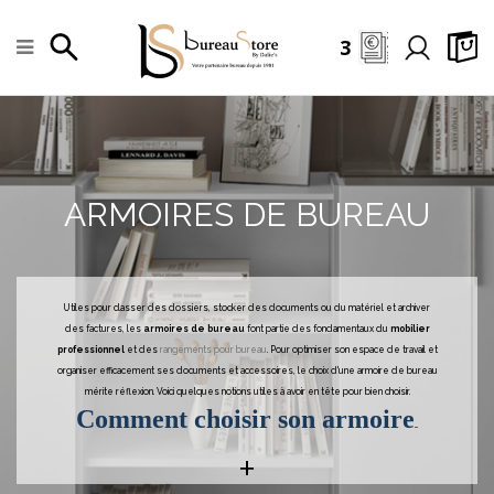
3
ARMOIRES DE BUREAU
Utiles pour classer des dossiers, stocker des documents ou du matériel et archiver
des factures, les
armoires de bureau
font partie des fondamentaux du
mobilier
professionnel
et des
rangements pour bureau
. Pour optimiser son espace de travail et
organiser efficacement ses documents et accessoires, le choix d'une armoire de bureau
mérite réflexion. Voici quelques notions utiles à avoir en tête pour bien choisir.
Comment choisir son armoire
...
+