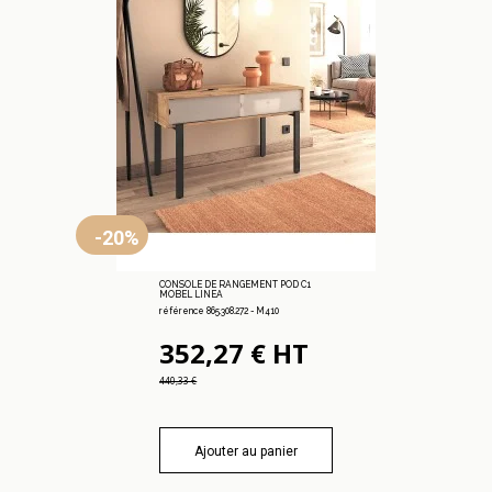
-20%
CONSOLE DE RANGEMENT POD C1
MOBEL LINEA
référence 865.308.272 - M410
352,27 € HT
440,33 €
Ajouter au panier