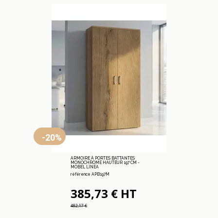
-20%
ARMOIRE À PORTES BATTANTES
MONOCHROME HAUTEUR 197 CM -
MOBEL LINEA
référence APB197M
385,73 € HT
482,17 €