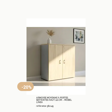
-20%
ARMOIRE MOYENNE À PORTES
BATTANTES HAUT. 121 CM – MOBEL
LINEA
référence 361.145