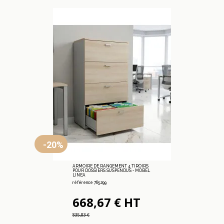
-20%
ARMOIRE DE RANGEMENT 4 TIROIRS
POUR DOSSIERS SUSPENDUS - MOBEL
LINEA
référence 765.299
668,67 € HT
835,83 €