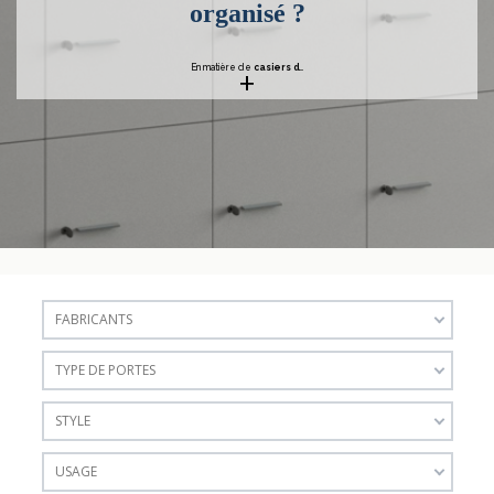
organisé ?
+
En matière de
casiers d
...
FABRICANTS
TYPE DE PORTES
STYLE
USAGE