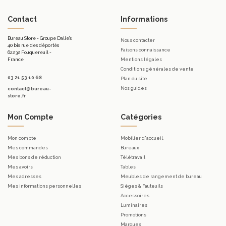
Contact
Informations
Bureau Store - Groupe Dalie's
Nous contacter
40 bis rue des déportés
Faisons connaissance
62232 Fouquereuil -
France
Mentions légales
Conditions générales de vente
03 21 53 10 68
Plan du site
Nos guides
contact@bureau-
store.fr
Mon Compte
Catégories
Mon compte
Mobilier d'accueil.
Mes commandes
Bureaux
Mes bons de réduction
Télétravail
Mes avoirs
Tables
Mes adresses
Meubles de rangement de bureau
Mes informations personnelles
Sièges & Fauteuils
Accessoires
Luminaires
Promotions
Marques