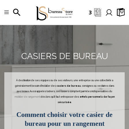
3
CASIERS DE BUREAU
À destination de ses équipes ou de ses visiteurs, une entreprise ou une collectivité a
généralement besoin d'installer des
casiers de bureau
, consignes ou vestiaires dans
ses locaux. Aussi appelés lockers, ces casiers comptent parmi les indispensables du
mobilier de rangement
dès lors qu'il faut entreposer des
effets personnels de façon
sécurisée
.
Comment choisir votre casier de
bureau pour un rangement