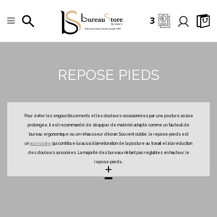
3
REPOSE PIEDS
Pour éviter les engourdissements et les douleurs occasionnées par une posture assise
prolongée, il est recommandé de s’équiper de matériel adapté comme un fauteuil de
bureau ergonomique ou un réhausseur d’écran. Souvent oublié, le repose-pieds est
un
accessoire
qui contribue lui aussi à l’amélioration de la posture au travail et à la réduction
des douleurs associées. La majorité des bureaux n’étant pas réglables en hauteur, le
+
repose-pieds
...