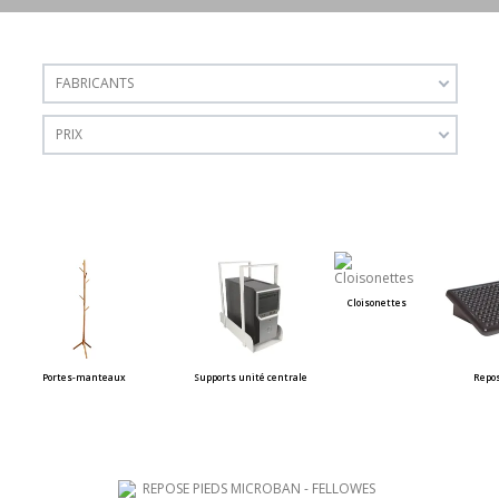
FABRICANTS
PRIX
Cloisonettes
Portes-manteaux
Supports unité centrale
Repos