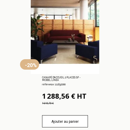
-20%
CANAPÉ D’ACCUEIL 2 PLACES SF -
MOBEL LINEA
référence 111.632.000
1 288,56 € HT
1 610,70 €
Ajouter au panier