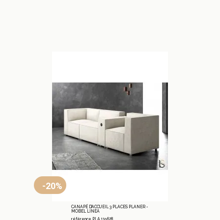
-20%
CANAPÉ D’ACCUEIL 3 PLACES PLANER -
MOBEL LINEA
référence PLA.119.628