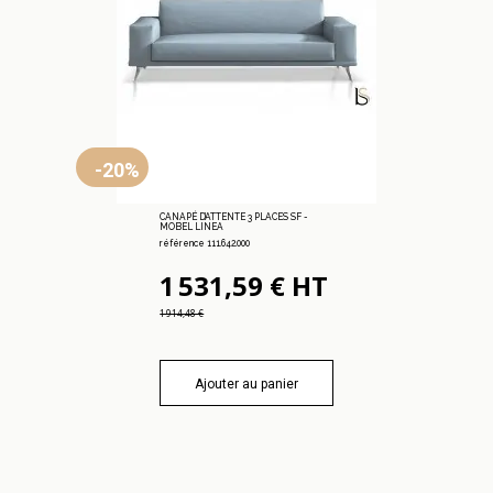
-20%
CANAPÉ D’ATTENTE 3 PLACES SF -
MOBEL LINEA
référence 111.642.000
1 531,59 € HT
1 914,48 €
Ajouter au panier