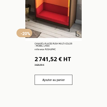
-20%
CANAPÉ 2 PLACES PUSH MULTI-COLOR
- MOBEL LINEA
référence PUSH2PMC
2 741,52 € HT
3 426,90 €
Ajouter au panier