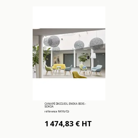
CANAPÉ D’ACCUEIL ENEKA BOIS -
SOKOA
référence NKY0/C0
1 474,83 € HT