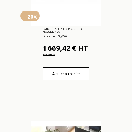
-20%
CANAPÉ D’ATTENTE 2 PLACES SF1 -
MOBEL LINEA
référence 110.632.000
1 669,42 € HT
2 086,78 €
Ajouter au panier