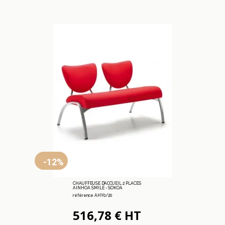
-12%
CHAUFFEUSE D’ACCUEIL 2 PLACES
AINHOA SMILE - SOKOA
référence AHY0/20
516,78 € HT