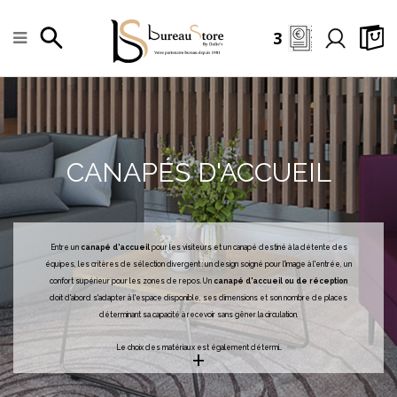
3
CANAPÉS D'ACCUEIL
Entre un
canapé d'accueil
pour les visiteurs et un canapé destiné à la détente des
équipes, les critères de sélection divergent : un design soigné pour l'image à l'entrée, un
confort supérieur pour les zones de repos. Un
canapé d'accueil ou de réception
doit d'abord s'adapter à l'espace disponible, ses dimensions et son nombre de places
déterminant sa capacité à recevoir sans gêner la circulation.
+
Le choix des matériaux est également détermi
...