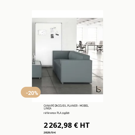
-20%
CANAPÉ D’ACCUEIL PLANER - MOBEL
LINEA
référence PLA.119.620
2 262,98 € HT
2 828,73 €