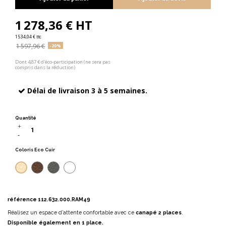
1 278,36 € HT
1 534,04 € ttc
1 597,96 €
-20%
Dont 4,87 € d'éco-participation (ne sera pas
compris dans la réduction)
Délai de livraison 3 à 5 semaines.
Quantité
Coloris Eco Cuir
Beige
Marron foncé
Gris anthracite
Noir
référence
112.632.000.RAM49
Réalisez un espace d’attente confortable avec ce
canapé 2 places
.
Disponible également en 1 place.