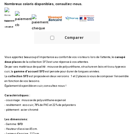
Nombreux coloris disponibles, consultez-nous.
Paiement
sécurisé
Comparer
Vous apportez beaucoup d’importance au confort de vos visiteurs lors de l’attente, le
canapé
deux places
de la collection SF3 est une réponse à vos attentes.
De par ses matériaux de qualité : mousse de polyuréthane, structure en bois et tissu type eco
cuir, la
gamme d’accueil SF3
est pensée pour durer de longues années.
La
collection SF3
est proposée en deux versions : 1 et 2 places à vous de composer l’ensemble
en fonction de vos besoins.
Également disponible en cuir, consultez-nous !
Caractéristiques :
- cousinage : mousse de polyuréthane expansé
- revêtement : eco-cuir, 78% de PVC et 22 % de polyesters
- piètement : acier chromé
Les dimensions:
- Gamme:
SF3
- Hauteur d’assise 45 cm.
- Largeur d’assise : 112 cm.