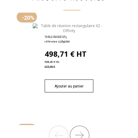
-20%
TABLE BASSE SF3
référence 112.690.000
498,71 € HT
598,45 € ttc
623,38 €
Ajouter au panier
-20%
-20%