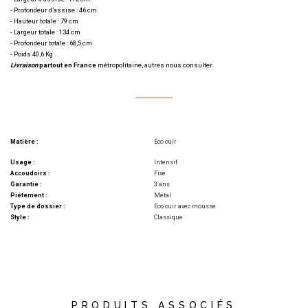
- Profondeur d’assise : 46 cm.
- Hauteur totale : 79 cm
- Largeur totale : 134 cm
- Profondeur totale : 68,5 cm
- Poids 40,6 Kg .
Livraison
partout en France
métropolitaine, autres nous consulter.
Matière :
Eco cuir
Usage :
Intensif
Accoudoirs :
Fixe
Garantie :
3 ans
Piétement :
Métal
Type de dossier :
Eco cuir avec mousse
Style :
Classique
PRODUITS ASSOCIÉS