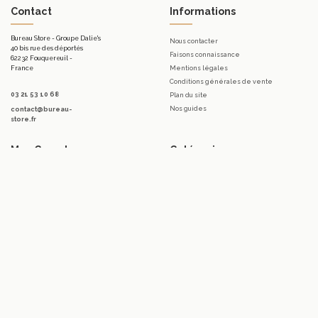
Contact
Informations
Bureau Store - Groupe Dalie's
Nous contacter
40 bis rue des déportés
Faisons connaissance
62232 Fouquereuil -
France
Mentions légales
Conditions générales de vente
03 21 53 10 68
Plan du site
Nos guides
contact@bureau-
store.fr
Mon Compte
Catégories
Mon compte
Mobilier d'accueil.
Mes commandes
Bureaux
Mes bons de réduction
Télétravail
Mes avoirs
Tables
Mes adresses
Meubles de rangement de bureau
Mes informations personnelles
Sièges & Fauteuils
Accessoires
Luminaires
Promotions
Marques