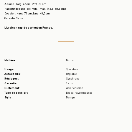
Assise : Larg. 47 cm, Prof. 50 cm
Hauteur de l’assise : min. - max. (45,5 - 58,5 cm)
Dossier : Haut. 70 cm, Larg. 48,5 cm
Garantie 3 ans
Livraison rapide partout en France.
Matière :
Eco cuir
Usage :
Quotidien
Accoudoirs :
Réglable
Réglages :
Synchrone
Garantie :
3 ans
Piétement :
Acier chromé
Type de dossier :
Eco cuir avec mousse
Style :
Design