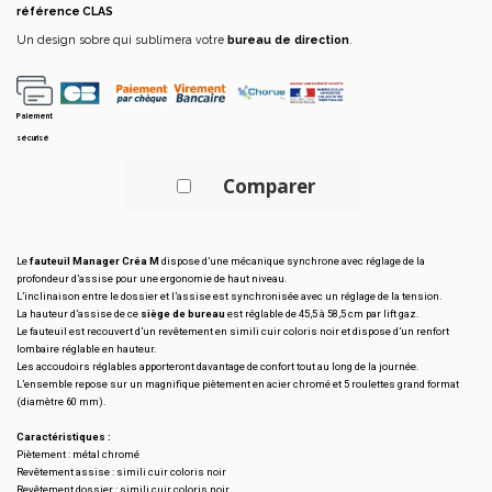
référence
CLAS
Un design sobre qui sublimera votre
bureau de direction
.
Paiement
sécurisé
Comparer
Le
fauteuil Manager Créa M
dispose d’une mécanique synchrone avec réglage de la
profondeur d’assise pour une ergonomie de haut niveau.
L’inclinaison entre le dossier et l’assise est synchronisée avec un réglage de la tension.
La hauteur d’assise de ce
siège de bureau
est réglable de 45,5 à 58,5 cm par lift gaz.
Le fauteuil est recouvert d’un revêtement en simili cuir coloris noir et dispose d’un renfort
lombaire réglable en hauteur.
Les accoudoirs réglables apporteront davantage de confort tout au long de la journée.
L’ensemble repose sur un magnifique piètement en acier chromé et 5 roulettes grand format
(diamètre 60 mm).
Caractéristiques :
Piètement : métal chromé
Revêtement assise : simili cuir coloris noir
Revêtement dossier : simili cuir coloris noir