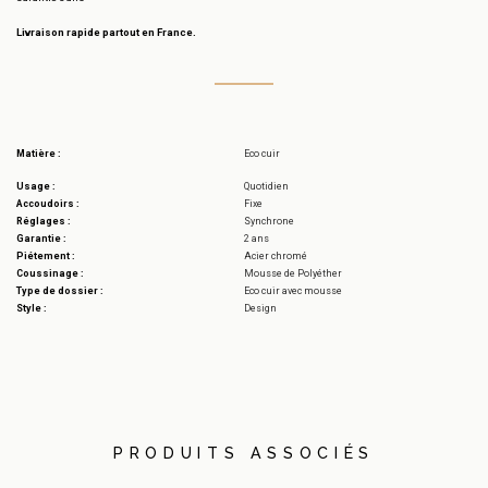
Livraison rapide partout en France.
Matière :
Eco cuir
Usage :
Quotidien
Accoudoirs :
Fixe
Réglages :
Synchrone
Garantie :
2 ans
Piétement :
Acier chromé
Coussinage :
Mousse de Polyéther
Type de dossier :
Eco cuir avec mousse
Style :
Design
PRODUITS ASSOCIÉS