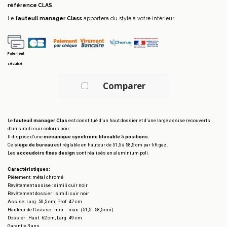
référence
CLAS
Le
fauteuil manager Class
apportera du style à votre intérieur.
Paiement
sécurisé
Comparer
Le
fauteuil manager Clas
est constitué d’un haut dossier et d’une large assise recouverts
d’un simili-cuir coloris noir.
Il dispose d’une
mécanique synchrone blocable 5 positions
.
Ce
siège de bureau
est réglable en hauteur de 51,5 à 58,5 cm par lift gaz.
Les
accoudoirs fixes design
sont réalisés en aluminium poli.
Caractéristiques:
Piètement: métal chromé
Revêtement assise : simili cuir noir
Revêtement dossier : simili cuir noir
Assise: Larg. 50,5 cm, Prof. 47 cm
Hauteur de l’assise : min. - max. (51,5 - 58,5 cm)
Dossier : Haut. 62 cm, Larg. 49 cm
Garantie 3 ans