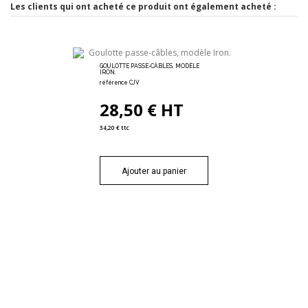
Les clients qui ont acheté ce produit ont également acheté :
référence 446.473
55,18 € HT
66,21 € ttc
GOULOTTE PASSE-CÂBLES, MODÈLE
IRON.
référence CJV
Ajouter au panier
28,50 € HT
34,20 € ttc
Ajouter au panier