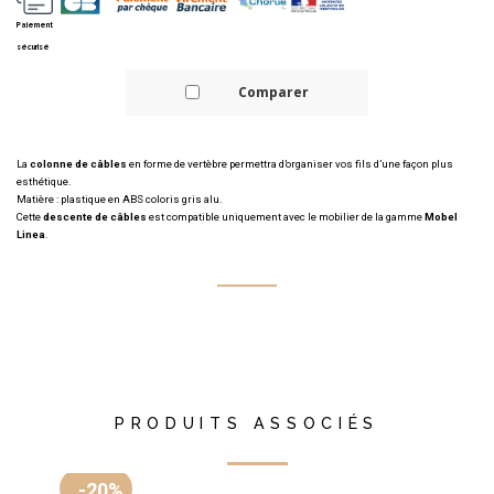
Paiement
sécurisé
Comparer
La
colonne de câbles
en forme de vertèbre permettra d’organiser vos fils d’une façon plus
esthétique.
Matière : plastique en ABS coloris gris alu.
Cette
descente de câbles
est compatible uniquement avec le mobilier de la gamme
Mobel
Linea
.
PRODUITS ASSOCIÉS
-20%