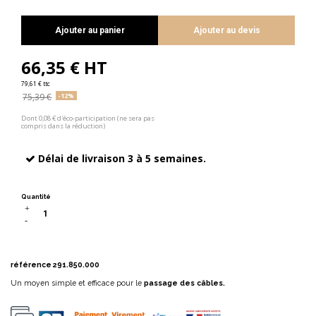
Ajouter au panier
Ajouter au devis
66,35 € HT
79,61 € ttc
75,39 €
-12%
Dont 0,08 € d'éco-participation (ne sera pas
compris dans la réduction)
Délai de livraison 3 à 5 semaines.
Quantité
référence
291.850.000
Un moyen simple et efficace pour le
passage des câbles.