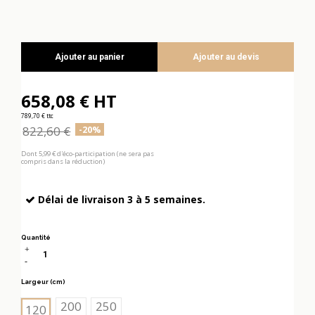
Ajouter au panier
Ajouter au devis
658,08 € HT
789,70 € ttc
822,60 €
-20%
Dont 5,99 € d'éco-participation (ne sera pas
compris dans la réduction)
Délai de livraison 3 à 5 semaines.
Quantité
Largeur (cm)
200
250
120