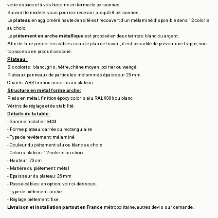
votre espace et à vos besoins en terme de personnes.
Suivant le modèle, vous pourrez recevoir jusqu'à 8 personnes.
Le
plateau
en aggloméré haute densité est recouvert d’un mélaminé disponible dans 12 coloris
au choix.
Le
piétement en arche métallique
est proposé en deux teintes: blanc ou argent.
Afin de faire passer les câbles sous le plan de travail, il est possible de prévoir une trappe, voir
top access en produit associé.
Plateau :
Six coloris: blanc, gris, hêtre, chêne moyen, poirier ou wengé.
Plateaux panneaux de particules mélaminés épaisseur 25 mm.
Chants ABS finition assortis au plateau.
Structure en métal forme arche:
Pieds en métal, finition époxy coloris alu RAL 9006 ou blanc
Vérins de réglage et de stabilité.
Détails de la table:
- Gamme mobilier:
ECO
- Forme plateau: carrée ou rectangulaire
- Type de revêtement: mélaminé
- Couleur du piétement: alu ou blanc au choix
- Coloris plateau: 12 coloris au choix
- Hauteur: 73 cm
- Matière du piétement: métal
- Epaisseur du plateau: 25 mm
- Passe-câbles: en option, voir ci-dessous.
- Type de piétement: arche
- Réglage piétement: fixe
Livraison et installation partout en France
métropolitaine, autres devis sur demande.