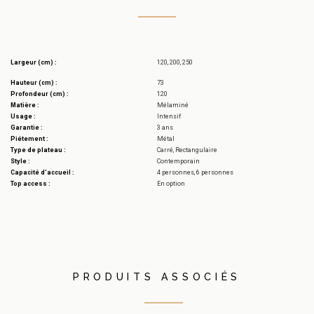
Largeur (cm) :
120, 200, 250
Hauteur (cm) :
73
Profondeur (cm) :
120
Matière :
Mélaminé
Usage :
Intensif
Garantie :
3 ans
Piétement :
Métal
Type de plateau :
Carré, Rectangulaire
Style :
Contemporain
Capacité d'accueil :
4 personnes, 6 personnes
Top access :
En option
PRODUITS ASSOCIÉS