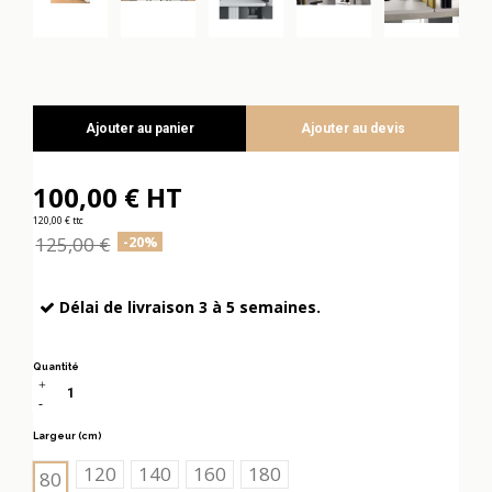
Ajouter au panier
Ajouter au devis
100,00 € HT
120,00 € ttc
125,00 €
-20%
Délai de livraison 3 à 5 semaines.
Quantité
Largeur (cm)
120
140
160
180
80