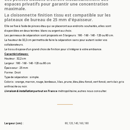
espaces privatifs pour garantir une concentration
maximale.
La cloisonnette finition tissu est compatible sur les
plateaux de bureau de 25 mm d'épaisseur.
Elle se fixe à l'aide de pinces étau qui se placeront aux endroits souhaités, elles sont
disponibles en deux teintes: blanc ou argent au choix.
Les panneaux de séparation sont proposés en 5 largeurs : 180 - 160 - 140 - 120 ou 80 cm.
La hauteur de 32,2 cm permettra de faire la séparation sans pour autant isoler vos
collaborateurs.
Le tissu dispose d'un grand choix de finition pour s'intégrer à votre ambiance.
Caractéristiques:
Hauteur : 32,2 cm
Largeur : 180 - 160 - 140 -120 ou 80 cm
Épaisseur : 25 mm
Forme : Droit
Type de séparation : simple.
Coloris : orange, marron, rouge, bordeaux, lilas, prune, bleu,bleu foncé, vert foncé, vert clair, gris
anthracite ou noir.
Livraison & installation
partout en France
métropolitaine, autres nous consulter.
Largeur (cm) :
80, 120, 140, 160, 180