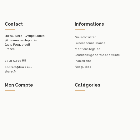
Contact
Informations
Bureau Store - Groupe Dalie's
Nous contacter
40 bis rue des déportés
Faisons connaissance
62232 Fouquereuil -
France
Mentions légales
Conditions générales de vente
03 21 53 10 68
Plan du site
Nos guides
contact@bureau-
store.fr
Mon Compte
Catégories
Mon compte
Mobilier d'accueil.
Mes commandes
Bureaux
Mes bons de réduction
Télétravail
Mes avoirs
Tables
Mes adresses
Meubles de rangement de bureau
Mes informations personnelles
Sièges & Fauteuils
Accessoires
Luminaires