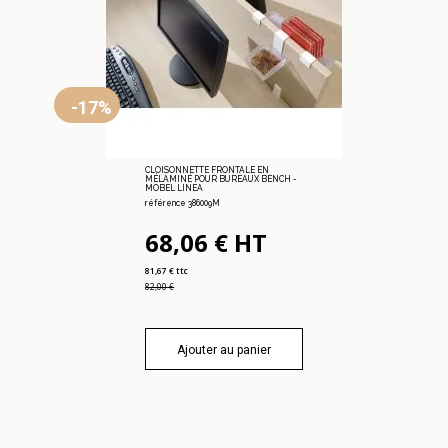
-17%
CLOISONNETTE FRONTALE EN
MÉLAMINÉ POUR BUREAUX BENCH -
MOBEL LINEA
référence 386009M
68,06 € HT
81,67 € ttc
82,00 €
Ajouter au panier