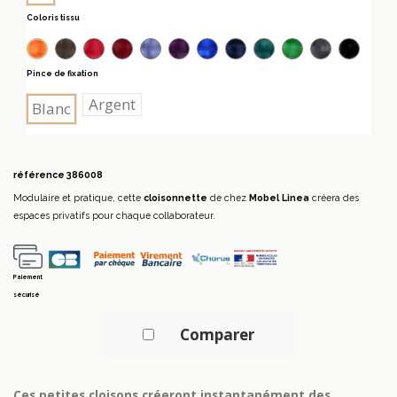
Coloris tissu
Marron A430
Rouge A 300
Bordeaux
Lilas A261
Prune A760
Bleu A229
Bleu A200
Vert A529
Vert A515
Gris anthr
Noir A
Orange a308
Pince de fixation
Argent
Blanc
référence
386008
Modulaire et pratique, cette
cloisonnette
de chez
Mobel Linea
créera des
espaces privatifs pour chaque collaborateur.
Paiement
sécurisé
Comparer
Ces petites cloisons créeront instantanément des