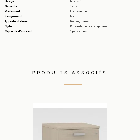
Usage :
Intensif
Garantie :
3 ans
Piétement :
Forme arche
Rangement :
Non
Type de plateau :
Rectangulaire
Style :
Bureautique, Contemporain
Capacité d'accueil :
6 personnes
PRODUITS ASSOCIÉS