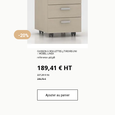
-20%
CAISSON À ROULETTES 3 TIROIRS UNI
– MOBEL LINEA
référence 402.326
189,41 € HT
227,29 € ttc
236,76 €
Ajouter au panier