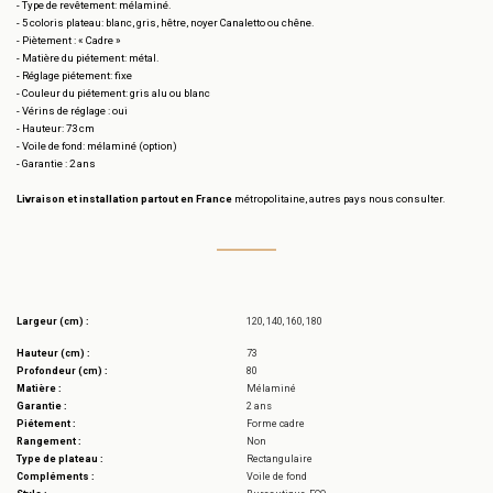
- Type de revêtement: mélaminé.
- 5 coloris plateau: blanc, gris, hêtre, noyer Canaletto ou chêne.
- Piètement : « Cadre »
- Matière du piétement: métal.
- Réglage piétement: fixe
- Couleur du piétement: gris alu ou blanc
- Vérins de réglage : oui
- Hauteur: 73 cm
- Voile de fond: mélaminé (option)
- Garantie : 2 ans
Livraison et installation partout en France
métropolitaine, autres pays nous consulter.
Largeur (cm) :
120, 140, 160, 180
Hauteur (cm) :
73
Profondeur (cm) :
80
Matière :
Mélaminé
Garantie :
2 ans
Piétement :
Forme cadre
Rangement :
Non
Type de plateau :
Rectangulaire
Compléments :
Voile de fond