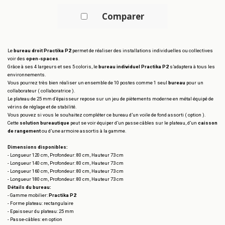
Comparer
Le
bureau droit Practika P2
permet de réaliser des installations individuelles ou collectives
voir des
open-spaces
.
Grâce à ses 4 largeurs et ses 5 coloris, le
bureau individuel Practika P2
s’adaptera à tous les
environnements.
Vous pourrez très bien réaliser un ensemble de 10 postes comme 1 seul
bureau
pour un
collaborateur ( collaboratrice ).
Le plateau de 25 mm d’épaisseur repose sur un jeu de piètements moderne en métal équipé de
vérins de réglage et de stabilité.
Vous pouvez si vous le souhaitez compléter ce bureau d’un voile de fond assorti ( option ).
Cette
solution bureautique
peut se voir équiper d’un passe câbles sur le plateau, d’un
caisson
de rangement
ou d’une armoire assortis à la gamme.
Dimensions disponibles:
- Longueur 120 cm, Profondeur: 80 cm, Hauteur 73 cm
- Longueur 140 cm, Profondeur: 80 cm, Hauteur 73 cm
- Longueur 160 cm, Profondeur: 80 cm, Hauteur 73 cm
- Longueur 180 cm, Profondeur: 80 cm, Hauteur 73 cm
Détails du bureau:
- Gamme mobilier:
Practika P2
- Forme plateau: rectangulaire
- Epaisseur du plateau: 25 mm
- Passe-câbles: en option