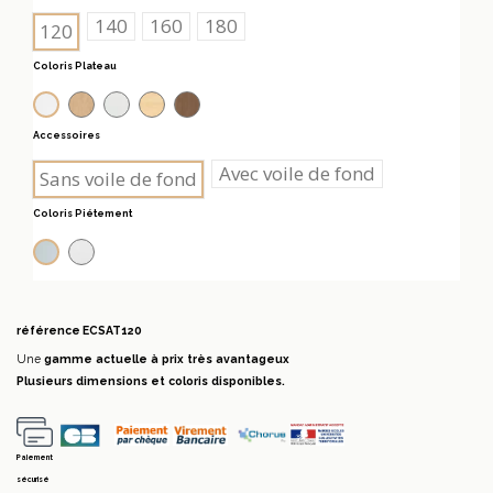
140
160
180
120
Coloris Plateau
Chêne blanchi
Gris
Hêtre
Noyer canaletto
Blanc
Accessoires
Avec voile de fond
Sans voile de fond
Coloris Piétement
Blanc
Alu
référence
ECSAT120
Une
gamme actuelle à prix très avantageux
Plusieurs dimensions et coloris disponibles.
Paiement
sécurisé