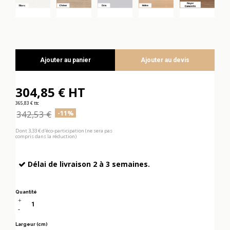
Ajouter au panier
Ajouter au devis
304,85 € HT
365,83 € ttc
342,53 €
-11%
Dont 3,33 € d'éco-participation (ne sera pas
compris dans la réduction)
Délai de livraison 2 à 3 semaines.
Quantité
Largeur (cm)