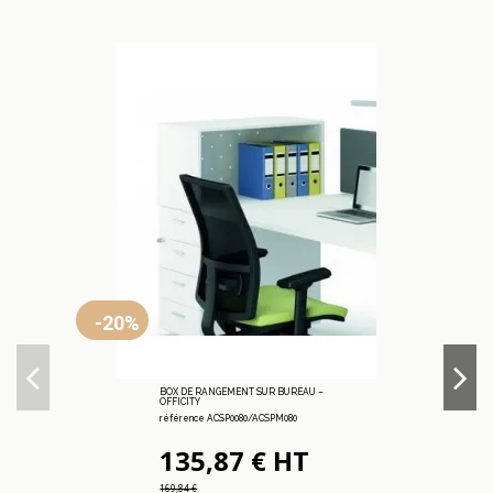
-20%
BOX DE RANGEMENT SUR BUREAU –
OFFICITY
référence ACSP0080/ACSPM080
135,87 € HT
169,84 €