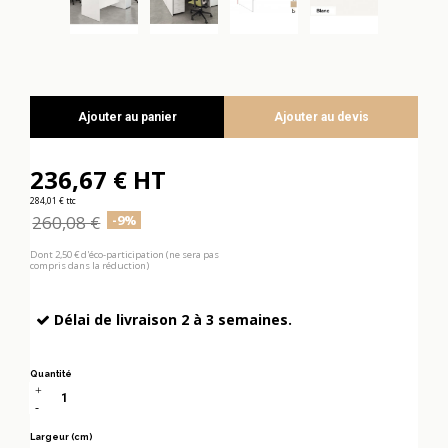
Ajouter au panier
Ajouter au devis
236,67 € HT
284,01 € ttc
260,08 €
-9%
Dont 2,50 € d'éco-participation (ne sera pas
compris dans la réduction)
Délai de livraison 2 à 3 semaines.
Quantité
Largeur (cm)