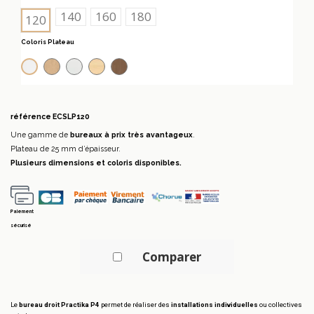
140
160
180
120
Coloris Plateau
Chêne blanchi
Gris
Hêtre
Noyer canaletto
Blanc
référence
ECSLP120
Une gamme de
bureaux à prix très avantageux
.
Plateau de 25 mm d’épaisseur.
Plusieurs dimensions et coloris disponibles.
Paiement
sécurisé
Comparer
Le
bureau droit Practika P4
permet de réaliser des
installations individuelles
ou collectives