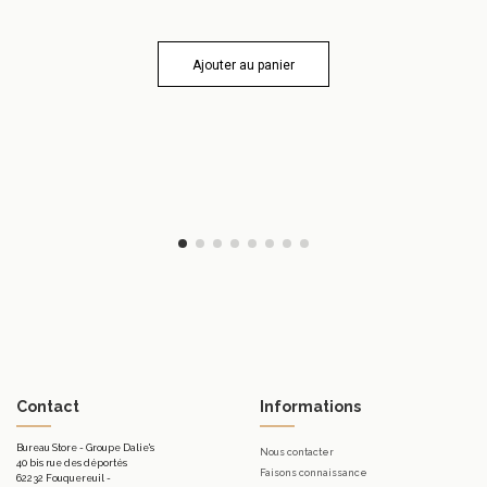
Ajouter au panier
Contact
Informations
Bureau Store - Groupe Dalie's
Nous contacter
40 bis rue des déportés
Faisons connaissance
62232 Fouquereuil -