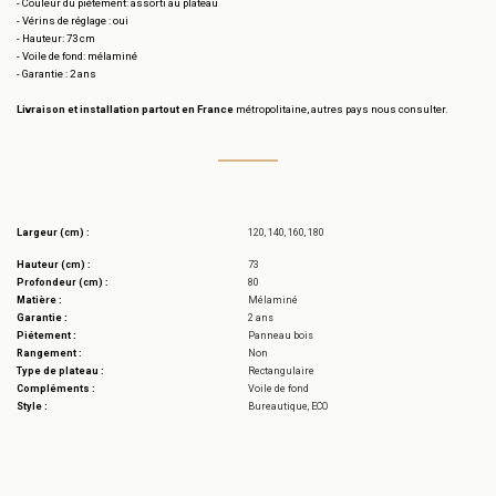
- Couleur du piétement: assorti au plateau
- Vérins de réglage : oui
- Hauteur: 73 cm
- Voile de fond: mélaminé
- Garantie : 2 ans
Livraison et installation partout en France
métropolitaine, autres pays nous consulter.
Largeur (cm) :
120, 140, 160, 180
Hauteur (cm) :
73
Profondeur (cm) :
80
Matière :
Mélaminé
Garantie :
2 ans
Piétement :
Panneau bois
Rangement :
Non
Type de plateau :
Rectangulaire
Compléments :
Voile de fond
Style :
Bureautique, ECO