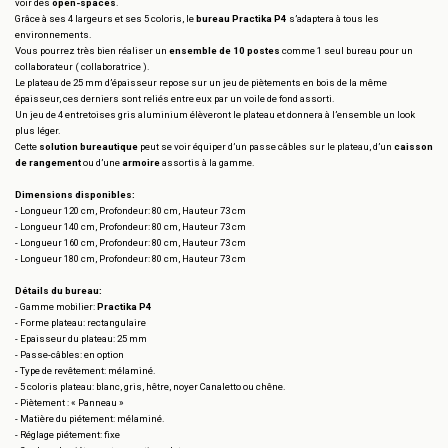
voir des
open-spaces
.
Grâce à ses 4 largeurs et ses 5 coloris, le
bureau Practika P4
s’adaptera à tous les
environnements.
Vous pourrez très bien réaliser un
ensemble de 10 postes
comme 1 seul bureau pour un
collaborateur ( collaboratrice ).
Le plateau de 25 mm d’épaisseur repose sur un jeu de piètements en bois de la même
épaisseur, ces derniers sont reliés entre eux par un voile de fond assorti.
Un jeu de 4 entretoises gris aluminium élèveront le plateau et donnera à l’ensemble un look
plus léger.
Cette
solution bureautique
peut se voir équiper d’un passe câbles sur le plateau, d’un
caisson
de rangement
ou d’une
armoire
assortis à la gamme.
Dimensions disponibles:
- Longueur 120 cm, Profondeur: 80 cm, Hauteur 73 cm
- Longueur 140 cm, Profondeur: 80 cm, Hauteur 73 cm
- Longueur 160 cm, Profondeur: 80 cm, Hauteur 73 cm
- Longueur 180 cm, Profondeur: 80 cm, Hauteur 73 cm
Détails du bureau:
- Gamme mobilier:
Practika P4
- Forme plateau: rectangulaire
- Epaisseur du plateau: 25 mm
- Passe-câbles: en option
- Type de revêtement: mélaminé.
- 5 coloris plateau: blanc, gris, hêtre, noyer Canaletto ou chêne.
- Piètement : « Panneau »
- Matière du piétement: mélaminé.
- Réglage piétement: fixe