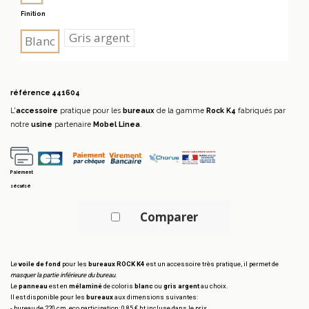
Finition
Gris argent
Blanc
référence
441604
L'
accessoire
pratique pour les
bureaux
de la gamme
Rock K4
fabriqués par
notre
usine
partenaire
Mobel Linea
.
Paiement
sécurisé
Comparer
Le
voile de fond
pour les
bureaux ROCK K4
est un accessoire très pratique, il permet de
masquer la partie inférieure du bureau
.
Le
panneau
est en
mélaminé
de coloris
blanc
ou
gris argent
au choix.
Il est disponible pour les
bureaux
aux dimensions suivantes:
- bureau de 220 cm, eco participation: 0,85 € ht incluse dans le prix.