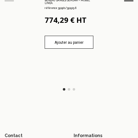
BUREAU D’ANGLE QUADRA – MOBEL
LINEA.
référence 391901/391915-6
774,29 € HT
Ajouter au panier
Contact
Informations