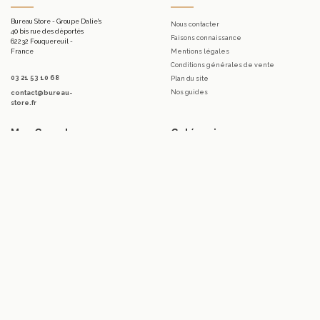
Bureau Store - Groupe Dalie's
Nous contacter
40 bis rue des déportés
Faisons connaissance
62232 Fouquereuil -
France
Mentions légales
Conditions générales de vente
03 21 53 10 68
Plan du site
Nos guides
contact@bureau-
store.fr
Mon Compte
Catégories
Mon compte
Mobilier d'accueil.
Mes commandes
Bureaux
Mes bons de réduction
Télétravail
Mes avoirs
Tables
Mes adresses
Meubles de rangement de bureau
Mes informations personnelles
Sièges & Fauteuils
Accessoires
Luminaires
Promotions
Marques