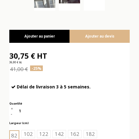
Ajouter au panier
Ajouter au devis
30,75 € HT
36,90 € ttc
41,00 €
-25%
Délai de livraison 3 à 5 semaines.
Quantité
Largeur (cm)
102
122
142
162
182
82