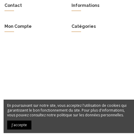
227,63 €
Contact
Informations
Ajouter au panier
Ajouter au panier
Mon Compte
Catégories
En poursuivant sur notre site, vous acceptez l'utilisation de cookies qui
garantissent le bon fonctionnement du site. Pour plus d'informations,
vous pouvez consultez notre politique sur les données personnelles.
J'accepte