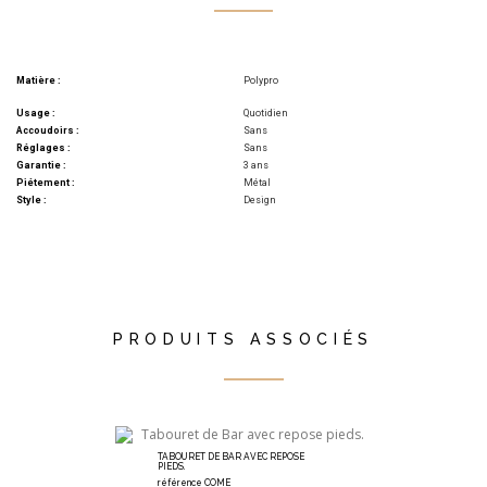
Matière :
Polypro
Usage :
Quotidien
Accoudoirs :
Sans
Réglages :
Sans
Garantie :
3 ans
Piétement :
Métal
Style :
Design
PRODUITS ASSOCIÉS
TABOURET DE BAR AVEC REPOSE
PIEDS.
référence COME