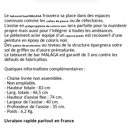
Le
trouvera sa place dans des espaces
tabouret haut MALAGA
communs comme les
ou de réfectoires.
salles de pause
L’assise en
sera parfaite pour la maintenir
polypropylène de coloris noir
propre mais aussi pour l’intégrer à toutes les ambiances.
Le piètement acier équipé d’un
est recouvert d’une
repose pieds
peinture en époxy de coloris noir.
Des
au niveau de la structure épargnera votre
patins de protection
sol de griffes ou d’usure prématurée.
Le tabouret de bar MALAGA est garanti de 3 ans contre les
défauts de fabrication.
Quelques informations complémentaires :
- Chaise livrée non assemblée.
- Non empilable.
- Hauteur totale : 83 cm
- Larg. totale : 46,5 cm
- Hauteur d’assise fixe : 74 cm.
- Largeur de l’assise : 40 cm.
- Profondeur de l’assise : 35 cm.
- Poids : 6,2 Kg.
Livraison rapide partout en France