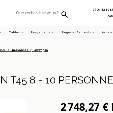
03 21 53 10 6
8 - 10 personnes- Quadrifoglio
con
Tables
Rangements
Sièges et Fauteuils
Access
45 8 - 10 personnes- Quadrifoglio
N T45 8 - 10 PERSONN
2 748,27 €