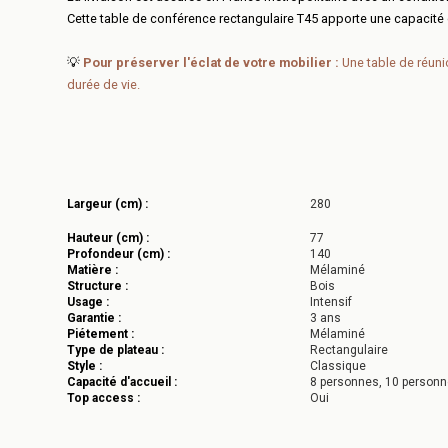
Cette table de conférence rectangulaire T45 apporte une capacité d
💡
Pour préserver l'éclat de votre mobilier :
Une table de réuni
durée de vie.
Largeur (cm) :
280
Hauteur (cm) :
77
Profondeur (cm) :
140
Matière :
Mélaminé
Structure :
Bois
Usage :
Intensif
Garantie :
3 ans
Piétement :
Mélaminé
Type de plateau :
Rectangulaire
Style :
Classique
Capacité d'accueil :
8 personnes, 10 person
Top access :
Oui