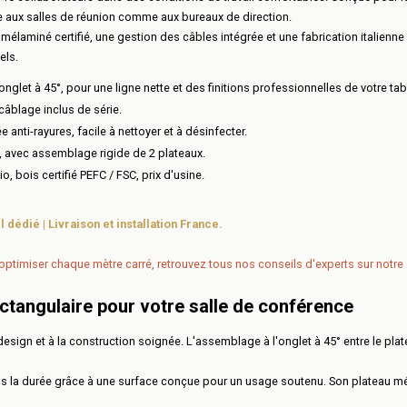
ée aux salles de réunion comme aux bureaux de direction.
mélaminé certifié, une gestion des câbles intégrée et une fabrication italienn
els.
glet à 45°, pour une ligne nette et des finitions professionnelles de votre tab
câblage inclus de série.
anti-rayures, facile à nettoyer et à désinfecter.
, avec assemblage rigide de 2 plateaux.
o, bois certifié PEFC / FSC, prix d'usine.
 dédié | Livraison et installation France.
'optimiser chaque mètre carré, retrouvez tous nos conseils d'experts sur notre
ectangulaire pour votre salle de conférence
ign et à la construction soignée. L'assemblage à l'onglet à 45° entre le plate
s la durée grâce à une surface conçue pour un usage soutenu. Son plateau méla