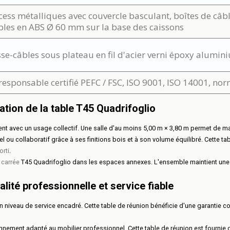
cess métalliques avec couvercle basculant, boîtes de câb
bles en ABS Ø 60 mm sur la base des caissons
sse-câbles sous plateau en fil d'acier verni époxy alumin
responsable certifié PEFC / FSC, ISO 9001, ISO 14001, no
tion de la table T45 Quadrifoglio
ent avec un usage collectif. Une salle d'au moins 5,00 m × 3,80 m permet de m
ou collaboratif grâce à ses finitions bois et à son volume équilibré. Cette t
rti
.
 carrée
T45 Quadrifoglio dans les espaces annexes. L'ensemble maintient une
alité professionnelle et service fiable
 niveau de service encadré. Cette table de réunion bénéficie d'une garantie con
onnement adapté au mobilier professionnel. Cette table de réunion est fournie