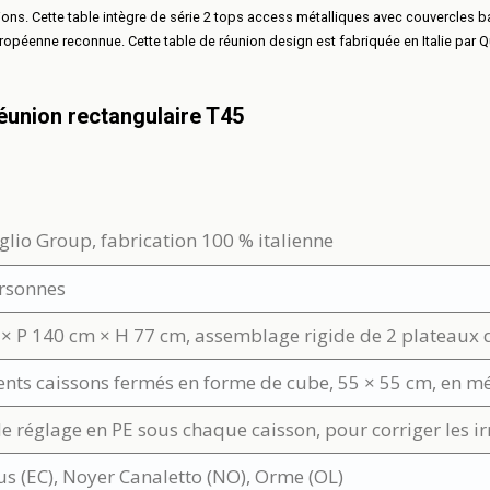
ons. Cette table intègre de série 2 tops access métalliques avec couvercles 
péenne reconnue. Cette table de réunion design est fabriquée en Italie par Quad
réunion rectangulaire T45
lio Group, fabrication 100 % italienne
ersonnes
 × P 140 cm × H 77 cm, assemblage rigide de 2 plateaux 
nts caissons fermés en forme de cube, 55 × 55 cm, en m
de réglage en PE sous chaque caisson, pour corriger les ir
s (EC), Noyer Canaletto (NO), Orme (OL)