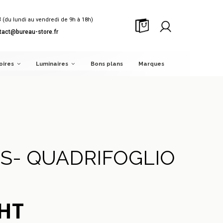
8
(du lundi au vendredi de 9h à 18h)
tact@bureau-store.fr
oires
Luminaires
Bons plans
Marques
ES- QUADRIFOGLIO
 HT