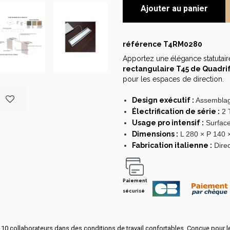
Ajouter au panier
référence
T4RM0280
Apportez une élégance statutaire
rectangulaire T45 de Quadri
pour les espaces de direction.
Design exécutif :
Assemblage
Électrification de série :
2 T
Usage pro intensif :
Surface 
Dimensions :
L 280 × P 140 
Fabrication italienne :
Direc
Paiement
sécurisé
 10 collaborateurs dans des conditions de travail confortables. Conçue pour l