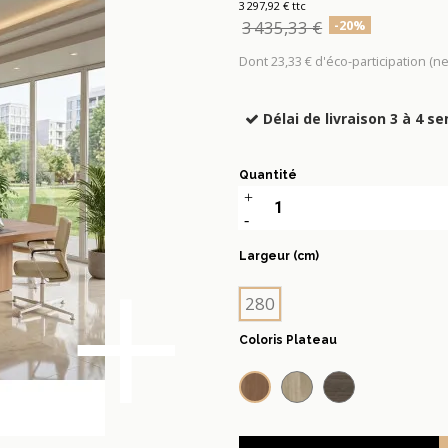
3 297,92 € ttc
3 435,33 €
-20%
Dont 23,33 € d'éco-participation (n
Délai de livraison 3 à 4 s
Quantité
+
Largeur (cm)
280
Coloris Plateau
Noyer canaletto
Orme
Eucalyptus 5