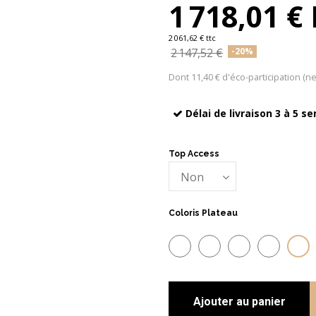
1 718,01 €
2 061,62 € ttc
2 147,52 €
-20%
Dont 11,40 € d'éco-participation (n
Délai de livraison 3 à 5 s
Top Access
+
Coloris Plateau
Aca
Acacia foncé
Blanc
Chêne moyen
Wenge
Ajouter au panier