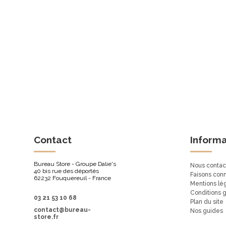
Contact
Informa
Bureau Store - Groupe Dalie's
Nous contac
40 bis rue des déportés
Faisons con
62232 Fouquereuil - France
Mentions lé
Conditions 
03 21 53 10 68
Plan du site
contact@bureau-
Nos guides
store.fr