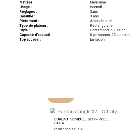
Matière :
Mélaminé
Usage :
Intensif
Réglages :
Sans
Garantie :
3 ans
Piétement :
Acier chromé
Type de plateau :
Rectangulaire
Style :
Contemporain, Design
Capacité d'accueil :
8 personnes, 10 person
Top access :
En option
-20%
BUREAU INDIVIDUEL STAR– MOBEL
LINEA
référence 351.304