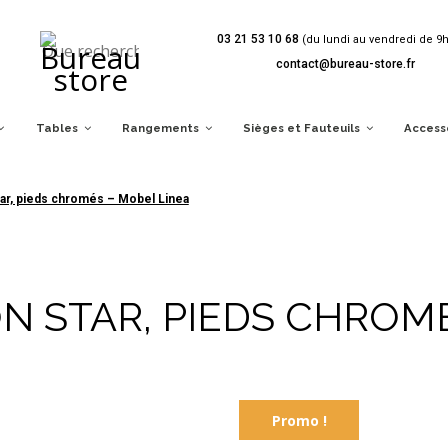
03 21 53 10 68
(du lundi au vendredi de 9h
, pieds chromés – Mobel Linea
contact@bureau-store.fr
Tables
Rangements
Sièges et Fauteuils
Access
tar, pieds chromés – Mobel Linea
N STAR, PIEDS CHROM
Promo !