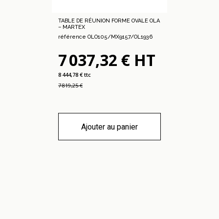
TABLE DE RÉUNION FORME OVALE OLA
– MARTEX
référence OLO105/MX9157/OL1936
7 037,32 € HT
8 444,78 € ttc
7 819,25 €
Ajouter au panier