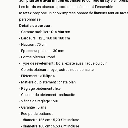
Son
plan de travail finition ébénisterie
confère un style empreint
Les bords en biseaux apportent une finesse à l’ensemble.
Martex
propose un choix impressionnant de finitions tant au niveau
personnalisé.
Détails du bureau :
- Gamme mobilier :
Ola Martex
- Largeurs : 125, 160 ou 180 cm
- Hauteur : 75 cm
- Epaisseur plateau : 30 mm
- Forme plateau : rond
- Type de revêtement : bois, existe aussi laqué ou cuir
- Coloris plateau : noyer, autres nous consulter.
- Piètement : « Tulipe »
- Matière du piétement : cristalplan
- Réglage piétement : fixe
- Couleur du piétement : anthracite
- Vérins de réglage : oui
- Garantie : 5 ans
- Eco participations :
- diamètre 125 cm : 5,20 € ht incluse
- diamètre 160 cm : 6,60 € ht incluse