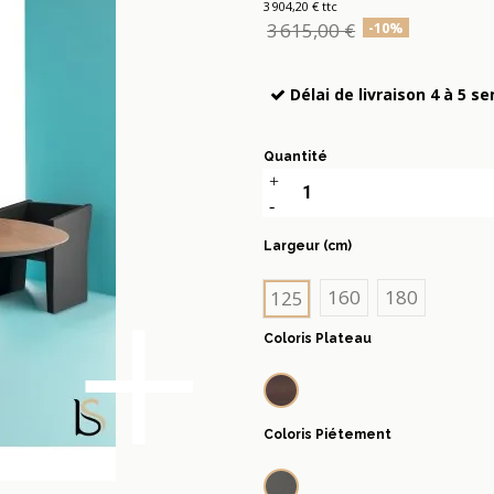
3 904,20 € ttc
3 615,00 €
-10%
Délai de livraison 4 à 5 s
Quantité
Largeur (cm)
+
160
180
125
Coloris Plateau
Noyer
Coloris Piétement
Anthracite