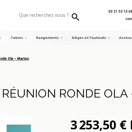
03 21 53 10 6
e Ola – Martex
con
Tables
Rangements
Sièges et Fauteuils
Access
onde Ola – Martex
 RÉUNION RONDE OLA
3 253,50 €