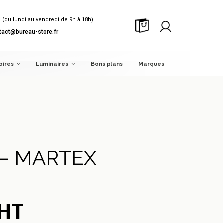
8
(du lundi au vendredi de 9h à 18h)
tact@bureau-store.fr
oires
Luminaires
Bons plans
Marques
 – MARTEX
 HT