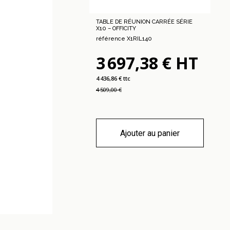
TABLE DE RÉUNION CARRÉE SÉRIE
X10 – OFFICITY
référence X1RIL140
3 697,38 € HT
4 436,86 € ttc
4 509,00 €
Ajouter au panier