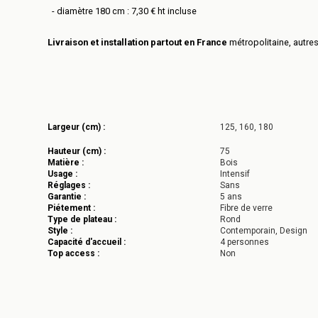
- diamètre 180 cm : 7,30 € ht incluse
Livraison et installation partout en France
métropolitaine, autre
Largeur (cm) :
125, 160, 180
Hauteur (cm) :
75
Matière :
Bois
Usage :
Intensif
Réglages :
Sans
Garantie :
5 ans
Piétement :
Fibre de verre
Type de plateau :
Rond
Style :
Contemporain, Design
Capacité d'accueil :
4 personnes
Top access :
Non