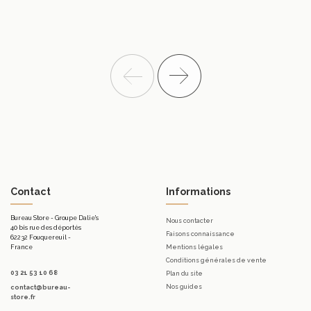
Contact
Informations
Bureau Store - Groupe Dalie's
Nous contacter
40 bis rue des déportés
Faisons connaissance
62232 Fouquereuil -
France
Mentions légales
Conditions générales de vente
03 21 53 10 68
Plan du site
Nos guides
contact@bureau-
store.fr