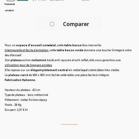
Paiement
sécurisé
Comparer
Pour un
espace d’accueil convivial
, cette
table basse
fera merveille.
Intemporelle et facile d’entretien
, cette
table basse ronde
donnera une touche Vintage à votre
lieu d’accueil
.
Son
plateau
est en
mélaminé
traité anti rayures et anti reflet, elle vous garantira une
utilisation pour de longues années
.
Elle repose sur un
élégant piètement central
en
métal laqué coloris blanc
très stable.
Le
plateau carré
de 600 x 600 mm fait de cette table une pièce facile à intégrer.
Fabrication Italienne.
Hauteur du plateau : 42 cm
Type de plateau : bois mélaminé
Piètement : métal finition époxy
Poids : 28 Kg
Eco part 2,21 € ht