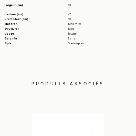
Largeur (cm) :
60
Hauteur (cm) :
42
Profondeur (cm) :
60
Matière :
Mélaminé
Structure :
Métal
Usage :
Intensif
Garantie :
3 ans
Style :
Contemporain
PRODUITS ASSOCIÉS