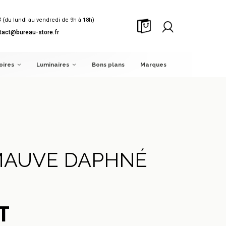
8
(du lundi au vendredi de 9h à 18h)
tact@bureau-store.fr
oires
Luminaires
Bons plans
Marques
 MAUVE DAPHNÉ
T