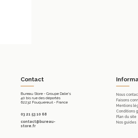
Contact
Informa
Bureau Store - Groupe Dalie's
Nous contac
40 bis rue des déportés
Faisons con
62232 Fouquereuil - France
Mentions lé
Conditions 
03 21 53 10 68
Plan du site
contact@bureau-
Nos guides
store.fr