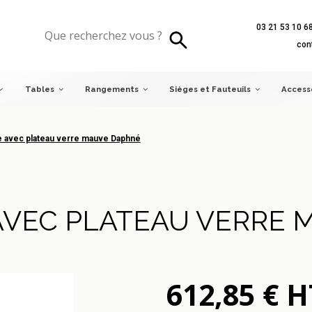
03 21 53 10 6
vec plateau verre mauve Daphné
con
Tables
Rangements
Sièges et Fauteuils
Access
e avec plateau verre mauve Daphné
AVEC PLATEAU VERRE
612,85 € H