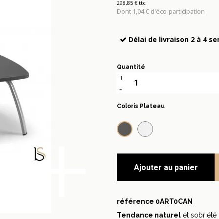
298,85 € ttc
Dont 1,04 € d'éco-participation
Délai de livraison 2 à 4 s
Quantité
Coloris Plateau
+
Anthracite
Blanc
Ajouter au panier
référence
0ART0CAN
Tendance naturel
et sobriété