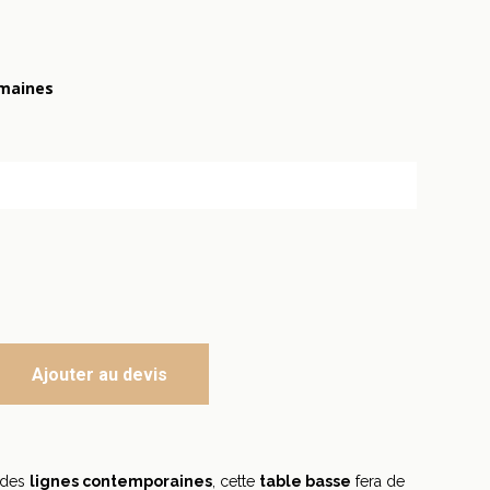
emaines
Ajouter au devis
 des
lignes contemporaines
, cette
table basse
fera de