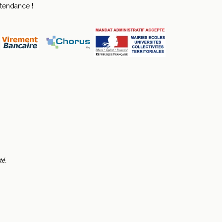
 tendance !
té
.