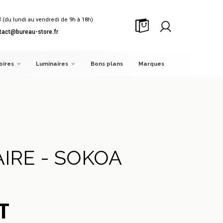
8
(du lundi au vendredi de 9h à 18h)
tact@bureau-store.fr
oires
Luminaires
Bons plans
Marques
IRE - SOKOA
T