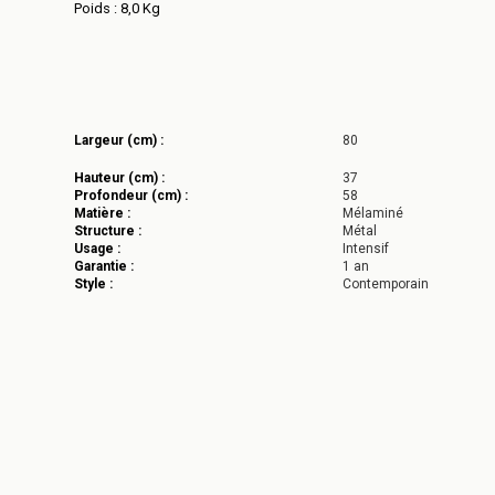
Poids : 8,0 Kg
Largeur (cm) :
80
Hauteur (cm) :
37
Profondeur (cm) :
58
Matière :
Mélaminé
Structure :
Métal
Usage :
Intensif
Garantie :
1 an
Style :
Contemporain