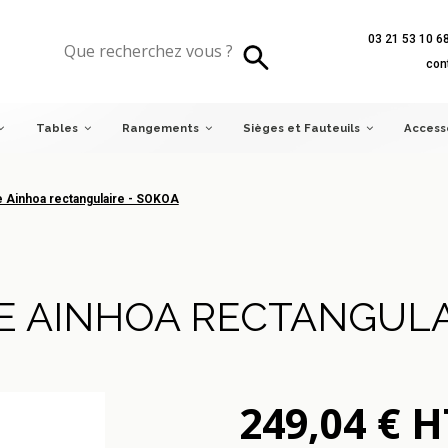
03 21 53 10 6
inhoa rectangulaire - SOKOA
con
Tables
Rangements
Sièges et Fauteuils
Access
e Ainhoa rectangulaire - SOKOA
E AINHOA RECTANGULA
249,04 € H