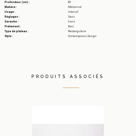
Profondeur (cm) :
80
Matière :
Mélaminé
Usage :
Intensif
Réglages :
Sans
Garantie :
3 ans
Piétement :
Bois
Type de plateau :
Rectangulaire
Style :
Contemporain, Design
PRODUITS ASSOCIÉS