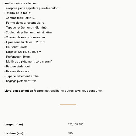
ambiance à vos attentes.
Le repose pieds apportera plus de confort.
Détails de la table:
- Gamme mobilier:
NIL
.
- Forme plateau: rectangulaire
- Type de revêtement: mélaminé
- Couleur du piétement : teinté hêtre
- Coloris plateau: voir nuancier
- Epaisseur du plateau : 25 mm.
- Hauteur: 105 cm
- Largeur: 120 160 ou 180 cm
- Profondeur : 80 cm
- Matière du piétement: bois massif
- Repose pieds : oui
- Passe câbles: non
- Type de piétement: arche
- Réglage piétement: fixe
Livraison partout en France
métropolitaine, autres pays nous consulter.
Largeur (cm) :
120, 160, 180
Hauteur (cm) :
105