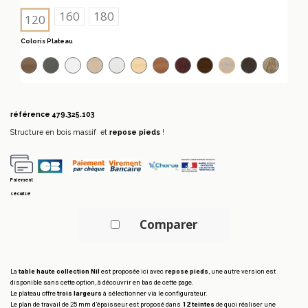
160
180
120
Coloris Plateau
Acacia foncé
Anthracite
Blanc
Chêne moyen
Gris
Hêtre
Poirier
Wenge
Zebrano
Chêne gris
Chêne 
Acacia clair
référence
479.325.103
Structure en bois massif et
repose pieds
!
Paiement
sécurisé
Comparer
La
table haute collection Nil
est proposée ici avec
repose pieds
, une autre version est
disponible sans cette option, à découvrir en bas de cette page.
Le plateau offre
trois largeurs
à sélectionner via le configurateur.
Le plan de travail de 25 mm d’épaisseur est proposé dans
12 teintes
de quoi réaliser une