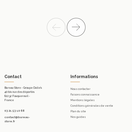
Contact
Informations
Bureau Store - Groupe Dalie's
Nous contacter
40 bis rue des déportés
Faisons connaissance
62232 Fouquereuil -
France
Mentions légales
Conditions générales de vente
03 21 53 10 68
Plan du site
Nos guides
contact@bureau-
store.fr