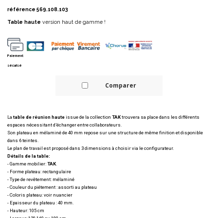
référence
569.108.103
Table haute
version haut de gamme !
Paiement
sécurisé
Comparer
La
table de réunion haute
issue de la collection
TAK
trouvera sa place dans les différents
espaces nécessitant d’échanger entre collaborateurs.
Son plateau en mélaminé de 40 mm repose sur une structure de même finition et disponible
dans 6 teintes.
Le plan de travail est proposé dans 3 dimensions à choisir via le configurateur.
Détails de la table:
- Gamme mobilier:
TAK
.
- Forme plateau: rectangulaire
- Type de revêtement: mélaminé
- Couleur du piétement : assorti au plateau
- Coloris plateau: voir nuancier
- Epaisseur du plateau : 40 mm.
- Hauteur: 105 cm