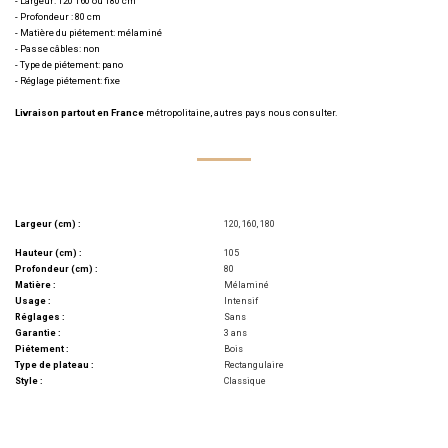
- Largeur: 120 160 ou 180 cm
- Profondeur : 80 cm
- Matière du piétement: mélaminé
- Passe câbles: non
- Type de piétement: pano
- Réglage piétement: fixe
Livraison partout en France
métropolitaine, autres pays nous consulter.
Largeur (cm) :
120, 160, 180
Hauteur (cm) :
105
Profondeur (cm) :
80
Matière :
Mélaminé
Usage :
Intensif
Réglages :
Sans
Garantie :
3 ans
Piétement :
Bois
Type de plateau :
Rectangulaire
Style :
Classique