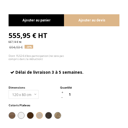
Ajouter au panier
Ajouter au devis
555,95 € HT
667,14 € ttc
694,93 €
-20%
Dont 15,52 € d'éco-participation (ne sera pas
compris dans la réduction)
Délai de livraison 3 à 5 semaines.
Dimensions
Quantité
Coloris Plateau
Acacia clair
Acacia foncé
Blanc
Zebrano
Chêne grisé
Chêne veiné