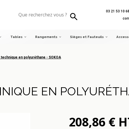
03 21 53 10 6
echnique en polyuréthane - SOKOA
con
Tables
Rangements
Sièges et Fauteuils
Access
 technique en polyuréthane - SOKOA
HNIQUE EN POLYURÉTH
208,86 € H