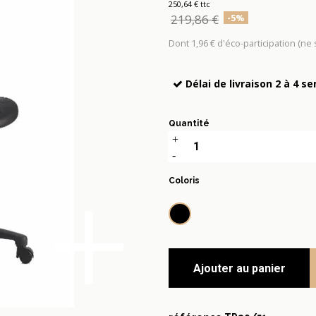
250,64 € ttc
219,86 €
-5%
Dont 1,96 € d'éco-participation (ne
Délai de livraison 2 à 4 s
Quantité
+
Coloris
Noir
Ajouter au panier