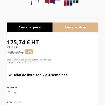
Ajouter au panier
Ajouter au devis
175,74 € HT
210,89 € ttc
188,97 €
-7%
Dont 0,97 € d'éco-participation (ne sera pas
compris dans la réduction)
Délai de livraison 2 à 4 semaines
Quantité
Coloris tissu