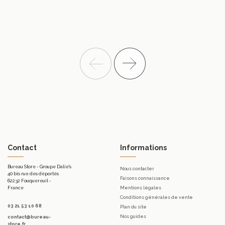
Contact
Informations
Bureau Store - Groupe Dalie's
Nous contacter
40 bis rue des déportés
Faisons connaissance
62232 Fouquereuil -
France
Mentions légales
Conditions générales de vente
03 21 53 10 68
Plan du site
Nos guides
contact@bureau-
store.fr