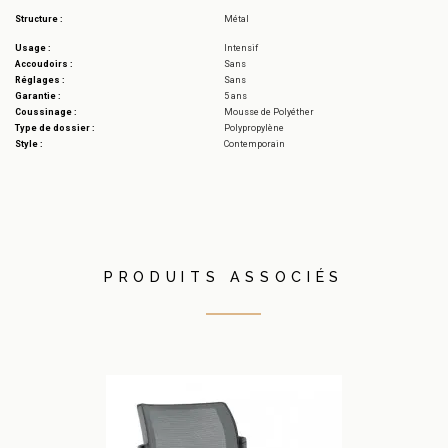
Structure :
Métal
Usage :
Intensif
Accoudoirs :
Sans
Réglages :
Sans
Garantie :
5 ans
Coussinage :
Mousse de Polyéther
Type de dossier :
Polypropylène
Style :
Contemporain
PRODUITS ASSOCIÉS