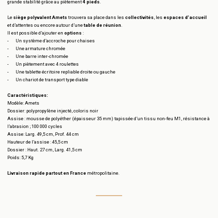
grande stabilité grâce au piètement
4 pieds
.
Le
siège polyvalent Amets
trouvera sa place dans les
collectivités
, les
espaces d’accueil
et d’attentes ou encore autour d’une
table de réunion
.
Il est possible d’ajouter en
options
:
-
Un système d’accroche pour chaises
-
Une armature chromée
-
Une barre inter-chromée
-
Un piètement avec 4 roulettes
-
Une tablette écritoire repliable droite ou gauche
-
Un chariot de transport type diable
Caractéristiques:
Modèle: Amets
Dossier: polypropylène injecté, coloris noir
Assise : mousse de polyéther (épaisseur 35 mm) tapissée d’un tissu non-feu M1, résistance à
l’abrasion ; 100 000 cycles
Assise: Larg. 49,5 cm, Prof. 44 cm
Hauteur de l’assise : 45,5 cm
Dossier : Haut. 27 cm, Larg. 41,5 cm
Poids: 5,7 Kg
Livraison rapide partout en France
métropolitaine.