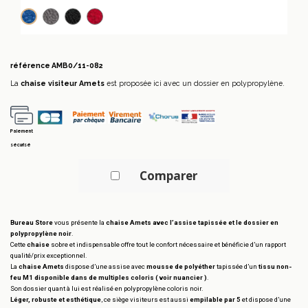
Gris
Noir
Rouge
Bleu
référence
AMB0/11-082
La
chaise visiteur Amets
est proposée ici avec un dossier en polypropylène.
Paiement
sécurisé
Comparer
Bureau Store
vous présente la
chaise Amets avec l’assise tapissée et le dossier en
polypropylène noir
.
Cette
chaise
sobre et indispensable offre tout le confort nécessaire et bénéficie d’un rapport
qualité/prix exceptionnel.
La
chaise Amets
dispose d’une assise avec
mousse de polyéther
tapissée d’un
tissu non-
feu M1 disponible dans de multiples coloris ( voir nuancier )
.
Son dossier quant à lui est réalisé en polypropylène coloris noir.
Léger, robuste et esthétique
, ce siège visiteurs est aussi
empilable par 5
et dispose d’une