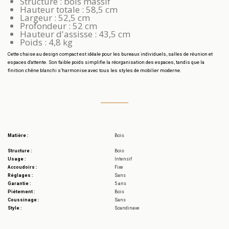
Structure : bois massif
Hauteur totale : 58,5 cm
Largeur : 52,5 cm
Profondeur : 52 cm
Hauteur d'assisse : 43,5 cm
Poids : 4,8 kg
Cette chaise au design compact est idéale pour les bureaux individuels, salles de réunion et
espaces d'attente. Son faible poids simplifie la réorganisation des espaces, tandis que la
finition chêne blanchi s’harmonise avec tous les styles de mobilier moderne.
Matière :
Bois
Structure :
Bois
Usage :
Intensif
Accoudoirs :
Fixe
Réglages :
Sans
Garantie :
5 ans
Piétement :
Bois
Coussinage :
Sans
Style :
Scandinave