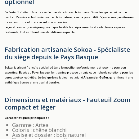
optionnel
Ce fauteuil visiteur Zoom associe une structure en bois massif à un design pensé pour le
confort. L'assise et le dossier sont en bois naturel, avec la possibilité d'ajouter une garniture en
tissu pour un confort accru selon vos besoins.
Léger et compact, ce siège ergonomique facilite les déplacements et s'adapte aux espaces
restreints, tout en offrant une stabilité remarquable.
Fabrication artisanale Sokoa - Spécialiste
du siège depuis le Pays Basque
Sokoa, fabricant français spécialisé dans le mobilier professionnel, est reconnu pour son
expertise. Basée au Pays Basque, l'entreprise propose un catalogue riche de solutions pour les
bureaux et collectivités. Le design de ce fauteuil est signé
Alexander Gufler
, garantissant une
esthétique épurée et une qualité durable.
Dimensions et matériaux - Fauteuil Zoom
compact et léger
Caractéristiques principales :
Gamme : Artea
Coloris : chêne blanchi
Assise et dossier : bois naturel