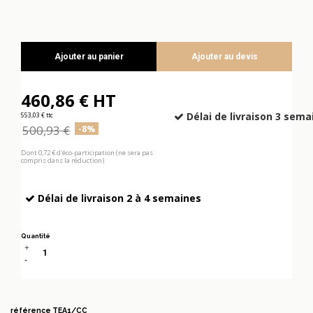
Ajouter au panier
Ajouter au devis
460,86 € HT
Délai de livraison 3 sema
553,03 € ttc
500,93 €
-8%
Dont 0,72 € d'éco-participation (ne sera pas
compris dans la réduction)
Délai de livraison 2 à 4 semaines
Quantité
référence
TEA1/CC