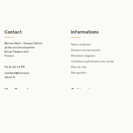
Contact
Informations
Bureau Store - Groupe Dalie's
Nous contacter
40 bis rue des déportés
Faisons connaissance
62232 Fouquereuil -
France
Mentions légales
Conditions générales de vente
03 21 53 10 68
Plan du site
Nos guides
contact@bureau-
store.fr
Mon Compte
Catégories
Mon compte
Mobilier d'accueil.
Mes commandes
Bureaux
Mes bons de réduction
Télétravail
Mes avoirs
Tables
Mes adresses
Meubles de rangement de bureau
Mes informations personnelles
Sièges & Fauteuils