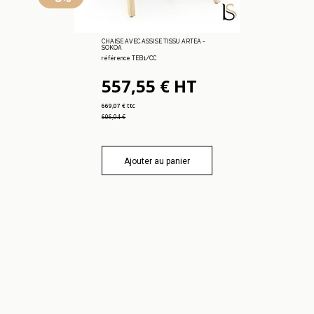
CHAISE AVEC ASSISE TISSU ARTEA -
SOKOA
référence TEB1/CC
557,55 € HT
669,07 € ttc
606,04 €
Ajouter au panier