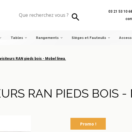
03 21 53 10 6
iteurs RAN pieds bois - Mobel linea.
con
Tables
Rangements
Sièges et Fauteuils
Access
visiteurs RAN pieds bois - Mobel linea.
EURS RAN PIEDS BOIS -
Promo !