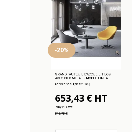
-20%
GRAND FAUTEUIL D’ACCUEIL TILOS
AVEC PIED MÉTAL - MOBEL LINEA.
référence 176.121.104
653,43 € HT
784,11 € ttc
816,78 €