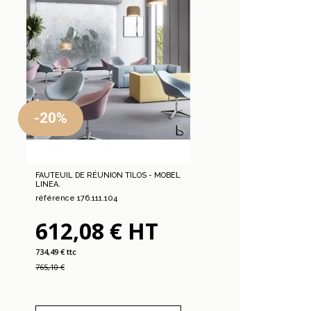
-20%
FAUTEUIL DE RÉUNION TILOS - MOBEL
LINEA.
référence 176.111.104
612,08 € HT
734,49 € ttc
765,10 €