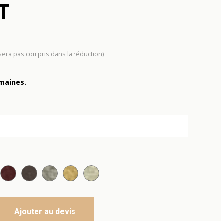
T
 sera pas compris dans la réduction)
emaines.
ncé
ille
u nuit
Cerise
Chocolat
Gris chiné
Jaune soleil
Vert d'eau
Ajouter au devis