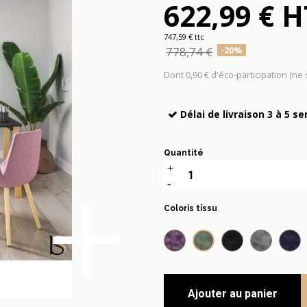
622,99 € H
747,59 € ttc
778,74 €
-20%
Dont 0,90 € d'éco-participation (ne
Délai de livraison 3 à 5 s
Quantité
+
Coloris tissu
Vieux rose 102
Agave
Anthracite fo
Bleu cam
Ble
Ajouter au panier