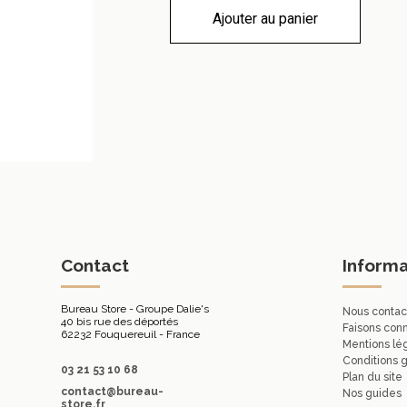
Ajouter au panier
Contact
Informa
Bureau Store - Groupe Dalie's
Nous contac
40 bis rue des déportés
Faisons con
62232 Fouquereuil - France
Mentions lé
Conditions 
03 21 53 10 68
Plan du site
contact@bureau-
Nos guides
store.fr