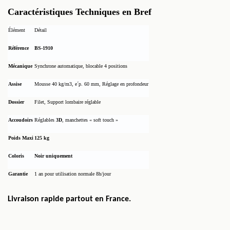
Caractéristiques Techniques en Bref
Élément
Détail
Référence
BS-1910
Mécanique
Synchrone automatique, blocable 4 positions
Assise
Mousse 40 kg/m3, eˊp. 60 mm, Réglage en profondeur
Dossier
Filet, Support lombaire réglable
Accoudoirs
Réglables
3D
, manchettes « soft touch »
Poids Maxi
125 kg
Coloris
Noir uniquement
Garantie
1 an pour utilisation normale 8h/jour
Livraison rapide partout en France.