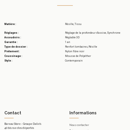
Matière :
Résille, Tissu
Réglages :
Réglage de la profondeur d'assise, Synchrone
Accoudoirs :
Réglable 3D
Garantie :
1 an
Type de dossier :
Renfort lombaires, Résille
Piétement :
Nylon fibre noir
Coussinage :
Mousse de Polyéther
Style :
Contemporain
Contact
Informations
Bureau Store - Groupe Dalie's
Nous contacter
40 bis rue des déportés