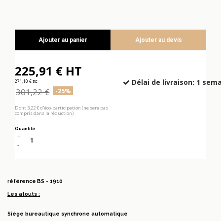
Ajouter au panier
Ajouter au devis
225,91 € HT
Délai de livraison: 1 sema
271,10 € ttc
301,22 €
-25%
Dont 3,22 € d'éco-participation (ne sera pas
compris dans la réduction)
Quantité
référence
BS - 1910
Les atouts :
Siège bureautique synchrone automatique