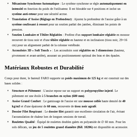
Mécanisme Synchrone Automatique
: Le système synchrone se règle
automatiquement en
intensité
en fonction du poids de l'utilisateur. Il est blocable sur 4 positions et inclut un
système anti-retour
pour une sécurité accrue.
Translation d'Assise (Réglage en Profondeur)
: Ajustez la profondeur de l'assise grâce à un
système coulissant à ressort
pour un soutien parfait des jambes, éliminant les points de
pression.
Soutien Lombaire et Têtière Réglables
: Profitez d'un
support lombaire réglable
en mousse
recouvert de tissu noir et d'une
têtière réglable
en hauteur et en inclinaison (tissu noir, 29×16
cm) pour un alignement parfait de la colonne vertébrale.
Accoudoirs 3D « Soft Touch »
: Les accoudoirs sont
réglables en 3 dimensions
(hauteur,
pivotement et avant-arrière), assurant un positionnement optimal des bras et des épaules.
Matériaux Robustes et Durabilité
Conçu pour durer, le fauteuil FARO supporte un
poids maximum de 125 kg
et est construit sur des
bases solides :
Structure et Piétement
: L'assise repose sur un support en
polypropylène injecté
. Le
piétement est une étoile à
5 branches en nylon (680 mm)
.
Assise Grand Confort
: Le garnissage de l'assise est une
mousse collée
haute densité de
40
kg/m3
et d'une épaisseur de
60 mm
, recouverte de
tissu noir agrafé
.
Dossier Filet Respirant
: Le
dossier filet
garantit une excellente circulation de l'air, évitant
l'accumulation de chaleur lors de longues sessions de travail.
Roulettes Qualité
: Équipé de roulettes doubles galets en polyamide de
∅
60 mm. Pour les
sols délicats, un
jeu de 5 roulettes grand diamètre (Réf. 10206)
est disponible en accessoire.