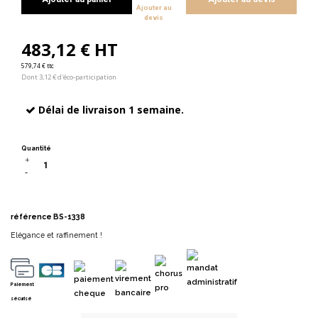
Ajouter au
devis
483,12 € HT
579,74 € ttc
Dont 3,12 € d'éco-participation
Délai de livraison 1 semaine.
Quantité
référence
BS-1338
Elégance et raffinement !
Paiement
sécurisé