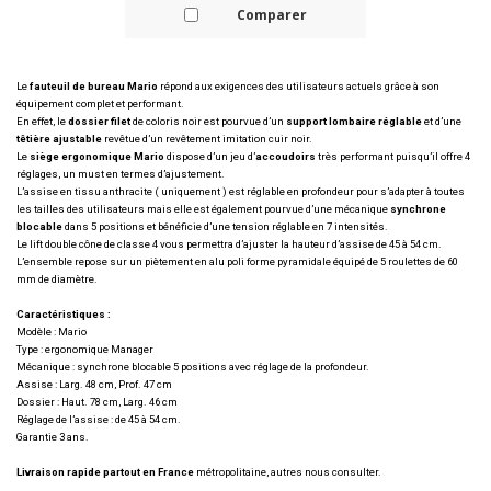
Comparer
Le
fauteuil de bureau Mario
répond aux exigences des utilisateurs actuels grâce à son
équipement complet et performant.
En effet, le
dossier filet
de coloris noir est pourvue d’un
support lombaire réglable
et d’une
têtière ajustable
revêtue d’un revêtement imitation cuir noir.
Le
siège ergonomique Mario
dispose d’un jeu d’
accoudoirs
très performant puisqu’il offre 4
réglages, un must en termes d’ajustement.
L’assise en tissu anthracite ( uniquement ) est réglable en profondeur pour s’adapter à toutes
les tailles des utilisateurs mais elle est également pourvue d’une mécanique
synchrone
blocable
dans 5 positions et bénéficie d’une tension réglable en 7 intensités.
Le lift double cône de classe 4 vous permettra d’ajuster la hauteur d’assise de 45 à 54 cm.
L’ensemble repose sur un piètement en alu poli forme pyramidale équipé de 5 roulettes de 60
mm de diamètre.
Caractéristiques :
Modèle : Mario
Type : ergonomique Manager
Mécanique : synchrone blocable 5 positions avec réglage de la profondeur.
Assise : Larg. 48 cm, Prof. 47 cm
Dossier : Haut. 78 cm, Larg. 46 cm
Réglage de l’assise : de 45 à 54 cm.
Garantie 3 ans.
Livraison rapide partout en France
métropolitaine, autres nous consulter.