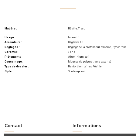
Matière :
Résille, Tissu
Usage :
Intensif
Accoudoirs :
Réglable 4D
Réglages :
Réglage de la profondeur d'assise., Synchrone
Garantie :
3 ans
Piétement :
Aluminium poli
Coussinage :
Mousse de polyuréthane expansé
Type de dossier :
Renfort lombaires, Résille
Style :
Contemporain
Contact
Informations