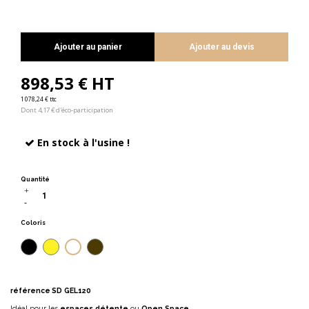
Ajouter au panier
Ajouter au devis
898,53 € HT
1 078,24 € ttc
Dont 4,17 € d'éco-participation
En stock à l'usine !
Quantité
Coloris
Blanc
Noir
Jaune
Taupe
référence
SD GEL120
Idéal pour les
espaces détente
ou
Open Space
.