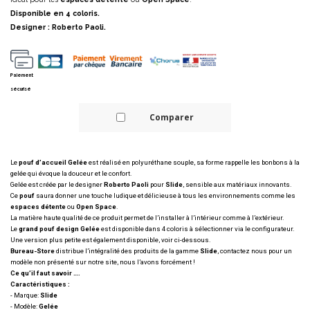
Disponible en 4 coloris.
Designer : Roberto Paoli.
Paiement
sécurisé
Comparer
Le
pouf d’accueil Gelée
est réalisé en polyuréthane souple, sa forme rappelle les bonbons à la
gelée qui évoque la douceur et le confort.
Gelée est créée par le designer
Roberto Paoli
pour
Slide
, sensible aux matériaux innovants.
Ce
pouf
saura donner une touche ludique et délicieuse à tous les environnements comme les
espaces détente
ou
Open Space
.
La matière haute qualité de ce produit permet de l’installer à l’intérieur comme à l’extérieur.
Le
grand pouf design Gelée
est disponible dans 4 coloris à sélectionner via le configurateur.
Une version plus petite est également disponible, voir ci-dessous.
Bureau-Store
distribue l’intégralité des produits de la gamme
Slide
, contactez nous pour un
modèle non présenté sur notre site, nous l’avons forcément !
Ce qu’il faut savoir ….
Caractéristiques :
- Marque:
Slide
- Modèle:
Gelée