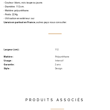
- Couleur: blanc, noir, taupe ou jaune.
- Diamètre: 112 cm.
- Matière: polyuréthane.
- Poids: 22 Kg
- Utilisation en extérieur: oui
Livraison partout en France
, autres pays nous consulter.
Largeur (cm) :
112
Matière :
Polyuréthane
Usage :
Intensif
Garantie :
2 ans
Style :
Design
PRODUITS ASSOCIÉS