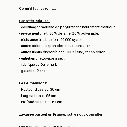
Ce qu’il faut savoir ….
Caractéristiques :
- cousinage : mousse de polyuréthane hautement élastique.
- revêtement : Felt: 80 % de laine, 20 % polyamide.
- résistance à l’abrasion : 90 000 cycles
- autres coloris disponibles, nous consulter.
- autres tissus disponibles : 100 % laine, et eco coton.
- entretien : nettoyage à sec.
- fabriqué au Danemark
- garantie : 2 ans.
Les dimensions:
- Hauteur d’assise: 30 cm
- Largeur totale : 85 cm
- Profondeur totale : 67 cm
Livraison
partout en France, autre nous consulter.
Eco participation : 0,46 € ht incluse.