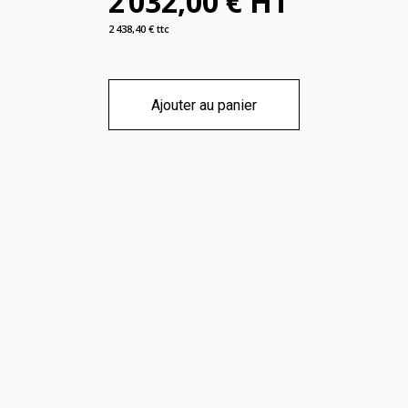
2 032,00 € HT
2 438,40 € ttc
Ajouter au panier
tions
Mon Compte
ter
Mon compte