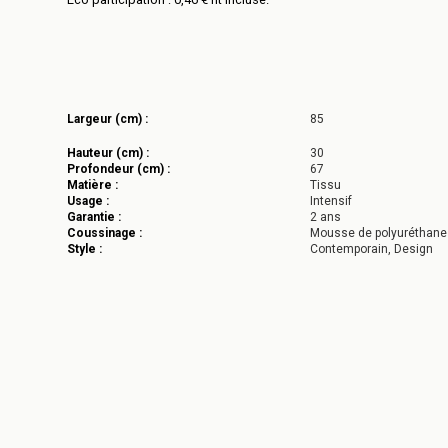
Largeur (cm) :
85
Hauteur (cm) :
30
Profondeur (cm) :
67
Matière :
Tissu
Usage :
Intensif
Garantie :
2 ans
Coussinage :
Mousse de polyuréthane
Style :
Contemporain, Design