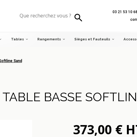
03 21 53 10 6
tline Sand
con
Tables
Rangements
Sièges et Fauteuils
Access
Softline Sand
 TABLE BASSE SOFTLI
373,00 € H