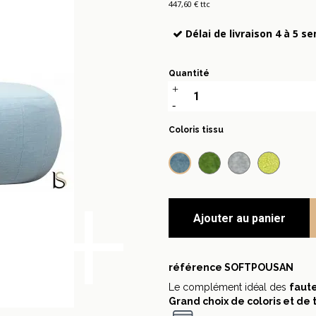
447,60 € ttc
Délai de livraison 4 à 5 s
Quantité
Coloris tissu
Feld Bleu 858
Feld vert 848
Feld Gris 620
Felt Jau
+
Ajouter au panier
référence
SOFTPOUSAN
Le complément idéal des
faut
Grand choix de coloris et de 