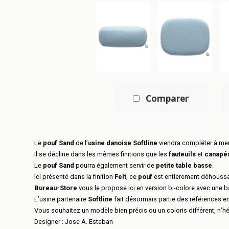
Comparer
Le
pouf Sand
de l’
usine danoise Softline
viendra compléter à mer
Il se décline dans les mêmes finitions que les
fauteuils
et
canapé
Le
pouf Sand
pourra également servir de
petite table basse
.
Ici présenté dans la finition
Felt
, ce
pouf
est entièrement déhoussab
Bureau-Store
vous le propose ici en version bi-colore avec une 
L’usine partenaire
Softline
fait désormais partie des références e
Vous souhaitez un modèle bien précis ou un coloris différent, n’h
Designer :
Jose A. Esteban