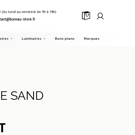
8
(du lundi au vendredi de 9h à 18h)
tact@bureau-store.fr
oires
Luminaires
Bons plans
Marques
NE SAND
T