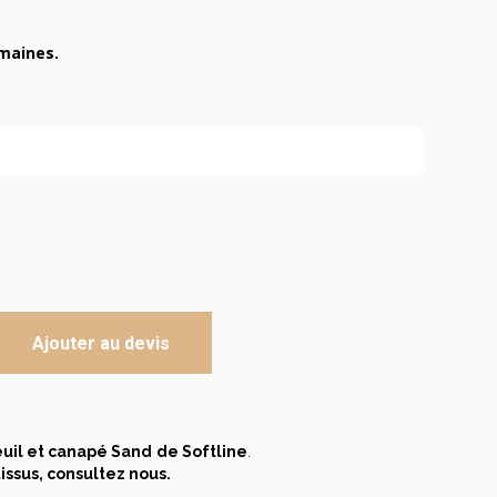
emaines.
ne 579
Ajouter au devis
euil et canapé Sand
de Softline
.
tissus, consultez nous.