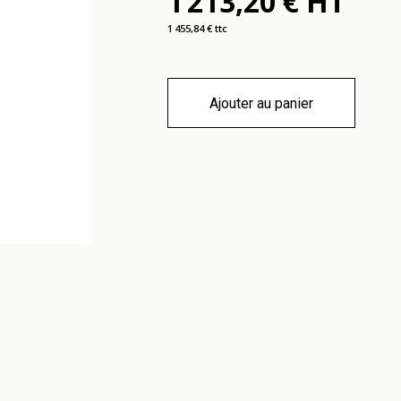
1 213,20 € HT
1 455,84 € ttc
Ajouter au panier
Contact
Informa
Bureau Store - Groupe Dalie's
Nous contac