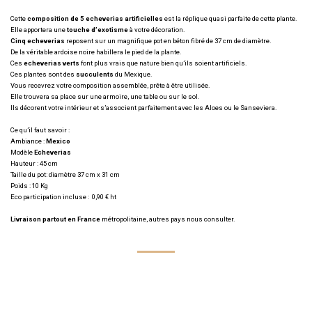
Cette
composition de 5 echeverias artificielles
est la réplique quasi parfaite de cette plante.
Elle apportera une
touche d’exotisme
à votre décoration.
Cinq echeverias
reposent sur un magnifique pot en béton fibré de 37 cm de diamètre.
De la véritable ardoise noire habillera le pied de la plante.
Ces
echeverias verts
font plus vrais que nature bien qu’ils soient artificiels.
Ces plantes sont des
succulents
du Mexique.
Vous recevrez votre composition assemblée, prête à être utilisée.
Elle trouvera sa place sur une armoire, une table ou sur le sol.
Ils décorent votre intérieur et s’associent parfaitement avec les Aloes ou le Sanseviera.
Ce qu’il faut savoir :
Ambiance :
Mexico
Modèle
Echeverias
Hauteur : 45 cm
Taille du pot: diamètre 37 cm x 31 cm
Poids : 10 Kg
Eco participation incluse : 0,90 € ht
Livraison partout en France
métropolitaine, autres pays nous consulter.