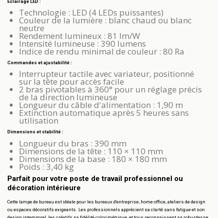
Éclairage LED :
Technologie : LED (4 LEDs puissantes)
Couleur de la lumière : blanc chaud ou blanc
neutre
Rendement lumineux : 81 lm/W
Intensité lumineuse : 390 lumens
Indice de rendu minimal de couleur : 80 Ra
Commandes et ajustabilité :
Interrupteur tactile avec variateur, positionné
sur la tête pour accès facile
2 bras pivotables à 360° pour un réglage précis
de la direction lumineuse
Longueur du câble d'alimentation : 1,90 m
Extinction automatique après 5 heures sans
utilisation
Dimensions et stabilité :
Longueur du bras : 390 mm
Dimensions de la tête : 110 × 110 mm
Dimensions de la base : 180 × 180 mm
Poids : 3,40 kg
Parfait pour votre poste de travail professionnel ou
décoration intérieure
Cette lampe de bureau est idéale pour les bureaux d'entreprise, home office, ateliers de design
ou espaces décoratifs exigeants. Les professionnels apprécient sa clarté sans fatigue et son
design intemporel, les créatifs sa fidélité colorimétrique, et tous reconnaissent sa robustesse