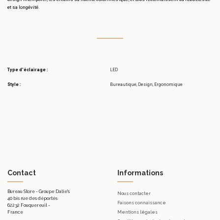
et sa longévité.
Type d'éclairage :
LED
Style :
Bureautique, Design, Ergonomique
Contact
Informations
Bureau Store - Groupe Dalie's
Nous contacter
40 bis rue des déportés
Faisons connaissance
62232 Fouquereuil -
France
Mentions légales