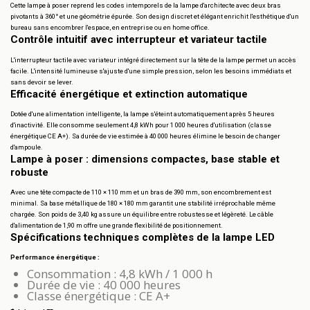
Cette lampe à poser reprend les codes intemporels de la lampe d'architecte avec deux bras
pivotants à 360° et une géométrie épurée. Son design discret et élégant enrichit l'esthétique d'un
bureau sans encombrer l'espace, en entreprise ou en home office.
Contrôle intuitif avec interrupteur et variateur tactile
L'interrupteur tactile avec variateur intégré directement sur la tête de la lampe permet un accès
facile. L'intensité lumineuse s'ajuste d'une simple pression, selon les besoins immédiats et
sans devoir se lever.
Efficacité énergétique et extinction automatique
Dotée d'une alimentation intelligente, la lampe s'éteint automatiquement après 5 heures
d'inactivité. Elle consomme seulement 4,8 kWh pour 1 000 heures d'utilisation (classe
énergétique CE A+). Sa durée de vie estimée à 40 000 heures élimine le besoin de changer
d'ampoule.
Lampe à poser : dimensions compactes, base stable et
robuste
Avec une tête compacte de 110 × 110 mm et un bras de 390 mm, son encombrement est
minimal. Sa base métallique de 180 × 180 mm garantit une stabilité irréprochable même
chargée. Son poids de 3,40 kg assure un équilibre entre robustesse et légèreté. Le câble
d'alimentation de 1,90 m offre une grande flexibilité de positionnement.
Spécifications techniques complètes de la lampe LED
Performance énergétique :
Consommation : 4,8 kWh / 1 000 h
Durée de vie : 40 000 heures
Classe énergétique : CE A+