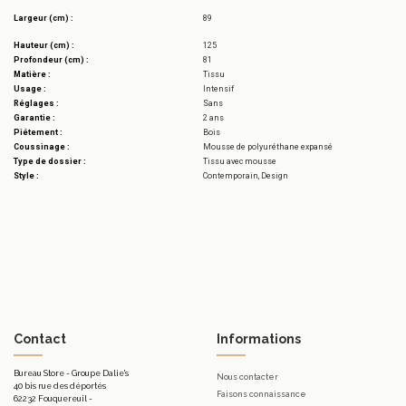
Largeur (cm) :
89
Hauteur (cm) :
125
Profondeur (cm) :
81
Matière :
Tissu
Usage :
Intensif
Réglages :
Sans
Garantie :
2 ans
Piétement :
Bois
Coussinage :
Mousse de polyuréthane expansé
Type de dossier :
Tissu avec mousse
Style :
Contemporain, Design
Contact
Informations
Bureau Store - Groupe Dalie's
Nous contacter
40 bis rue des déportés
Faisons connaissance
62232 Fouquereuil -