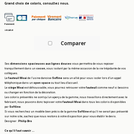
Grand choix de coloris, consultez nous.
Paiement
sécurisé
Comparer
Ses
dimensions spacieuses aux lignes douces
vous permettra de vous reposer
tranquillement dans un
cocon
, vous isolant par la même occasion de la vie trépidante de vos
collègues.
Le
fauteuil Moai
de l’usine danoise
Sofline
sera un allié pour vous isoler lors d’un appel
téléphonique dans un
open space
ou tout lieu d’accueil.
Le
siège Moai
est déhoussable, vous pourrez retrouver votre
fauteuil
comme neuf si besoins
ou changer en fonction de la décoration.
Les coloris présentés ne sont qu’un aperçu de la gamme, nous travaillons directement avec le
fabricant, nous pouvons donc tapisser votre
fauteuil Moai
dans tous les coloris disponibles
par
Softline
.
Si vous recherchez un modèle bien précis de la gamme
Softline
et qu’il ne serait pas présenté
sur notre site, sachez que nous restons à votre disposition pour vous établir le devis.
Designer :
Philip Bro
Ce qu’il faut savoir ….