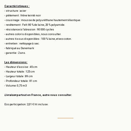
Caractéristiques :
- structure : acier
- piètement : frêne teinté noir
- cousinage : mousse de polyuréthane hautement élastique.
- revêtement : Felt: 80 % de laine, 20 % polyamide.
- résistance à l’abrasion : 90 000 cycles
- autres coloris disponibles, nous consulter.
- autres tissus disponibles : 100 % laine, et eco coton.
- entretien : nettoyage à sec.
- fabriqué au Danemark
- garantie : 2 ans.
Les dimensions:
- Hauteur d’assise : 45 cm
- Hauteur totale : 125 cm
- Largeur totale : 89 cm
- Profondeur totale : 81 cm
- Volume: 0,75 m3
Livraison
partout en France, autre nous consulter.
Eco participation: 2,01 € ht incluse.