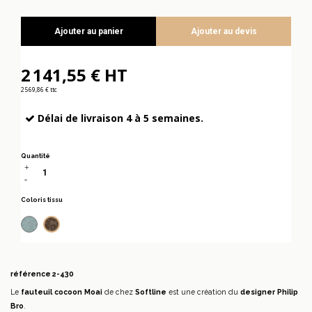
Ajouter au panier
Ajouter au devis
2 141,55 € HT
2 569,86 € ttc
Délai de livraison 4 à 5 semaines.
Quantité
Coloris tissu
Feld Bleu clair
Feld marron 849
référence
2-430
Le
fauteuil cocoon Moai
de chez
Softline
est une création du
designer Philip
Bro
.