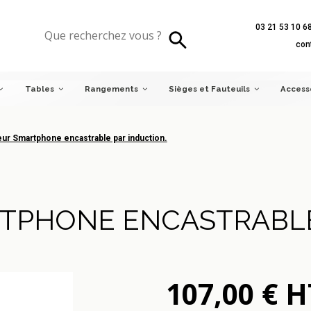
03 21 53 10 6
 Smartphone encastrable par induction.
con
Tables
Rangements
Sièges et Fauteuils
Access
ur Smartphone encastrable par induction.
TPHONE ENCASTRABLE 
107,00 € H