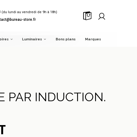
8
(du lundi au vendredi de 9h à 18h)
tact@bureau-store.fr
oires
Luminaires
Bons plans
Marques
PAR INDUCTION.
T