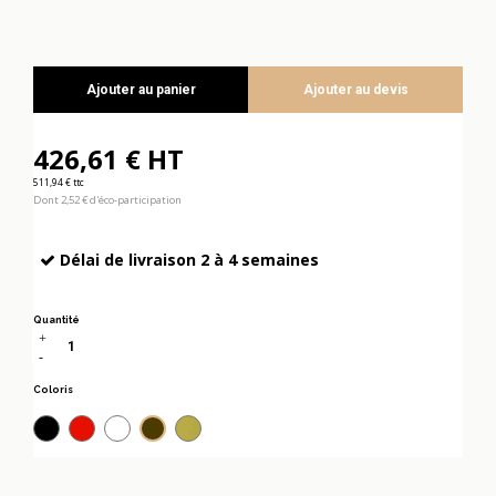
Ajouter au panier
Ajouter au devis
426,61 € HT
511,94 € ttc
Dont 2,52 € d'éco-participation
Délai de livraison 2 à 4 semaines
Quantité
Coloris
Noir
Rouge
Blanc
Vert avocat
Taupe