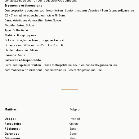
contactez-nous pour un devis adapté à vos quantités.
Ergonomie et dimensions
Des proportions conçues pour le confort en réunion : hauteur d'assise 44 cm (standard), assise
52 × 51 cm généreuse, hauteur totale 78,5 cm.
Caractéristiques du mobilier Bakea Sokoa
Modèle : Bakea, Sokoa
Type : Collectivité
Matière : Polypropylène
Coloris : Noir, taupe, blanc, rouge, vert avocat
Dimensions : 78,5 cm H × 52 cm L × 51 cm P
Hauteur d'assise : 44 cm
Garantie : 5 ans
Livraison et disponibilité
Livraison rapide partout en France métropolitaine. Pour les zones éloignées ou les
commandes à l'international, contactez-nous. Éco-participation incluse.
Matière :
Polypro
Usage :
Intensif
Accoudoirs :
Option
Réglages :
Sans
Garantie :
5 ans
Piétement :
Métal