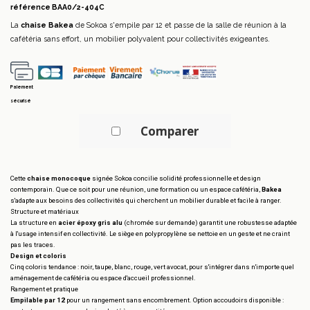
référence
BAA0/2-404C
La
chaise Bakea
de Sokoa s'empile par 12 et passe de la salle de réunion à la
cafétéria sans effort, un mobilier polyvalent pour collectivités exigeantes.
Paiement
sécurisé
Comparer
Cette
chaise monocoque
signée Sokoa concilie solidité professionnelle et design
contemporain. Que ce soit pour une réunion, une formation ou un espace cafétéria,
Bakea
s'adapte aux besoins des collectivités qui cherchent un mobilier durable et facile à ranger.
Structure et matériaux
La structure en
acier époxy gris alu
(chromée sur demande) garantit une robustesse adaptée
à l'usage intensif en collectivité. Le siège en polypropylène se nettoie en un geste et ne craint
pas les traces.
Design et coloris
Cinq coloris tendance : noir, taupe, blanc, rouge, vert avocat, pour s'intégrer dans n'importe quel
aménagement de cafétéria ou espace d'accueil professionnel.
Rangement et pratique
Empilable par 12
pour un rangement sans encombrement. Option accoudoirs disponible :