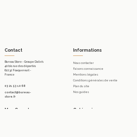
Contact
Informations
Bureau Store - Groupe Dalie's
Nous contacter
40 bis rue des déportés
Faisons connaissance
62232 Fouquereuil -
France
Mentions légales
Conditions générales de vente
03 21 53 10 68
Plan du site
Nos guides
contact@bureau-
store.fr
Mon Compte
Catégories
Mon compte
Mobilier d'accueil.
Mes commandes
Bureaux
Mes bons de réduction
Télétravail