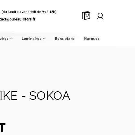
8
(du lundi au vendredi de 9h à 18h)
tact@bureau-store.fr
oires
Luminaires
Bons plans
Marques
KE - SOKOA
T