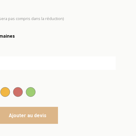
 sera pas compris dans la réduction)
emaines
t
ne citric
Orange mandarine
Rose corail
Vert pomme
Ajouter au devis