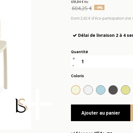
659,84 € ttc
604,25 €
-9%
Dont 2,62 € d'éco-participation (ne
Délai de livraison 2 à 4 s
Quantité
+
Coloris
Beige
Blanc neige
Bleu pastel
Chocola
Jau
Ajouter au panier