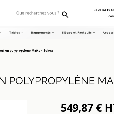
03 21 53 10 6
l en polypropylène Maike - Sokoa
con
Tables
Rangements
Sièges et Fauteuils
Access
euil en polypropylène Maike - Sokoa
EN POLYPROPYLÈNE MAI
549,87 € H