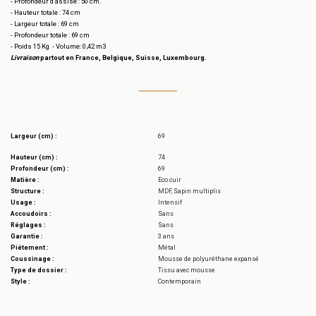
- Profondeur d’assise : 50 cm.
- Hauteur totale : 74 cm
- Largeur totale : 69 cm
- Profondeur totale : 69 cm
- Poids 15 Kg - Volume: 0,42 m3
Livraison
partout en France, Belgique, Suisse, Luxembourg.
Largeur (cm) :
69
Hauteur (cm) :
74
Profondeur (cm) :
69
Matière :
Eco cuir
Structure :
MDF, Sapin multiplis
Usage :
Intensif
Accoudoirs :
Sans
Réglages :
Sans
Garantie :
3 ans
Piétement :
Métal
Coussinage :
Mousse de polyuréthane expansé
Type de dossier :
Tissu avec mousse
Style :
Contemporain