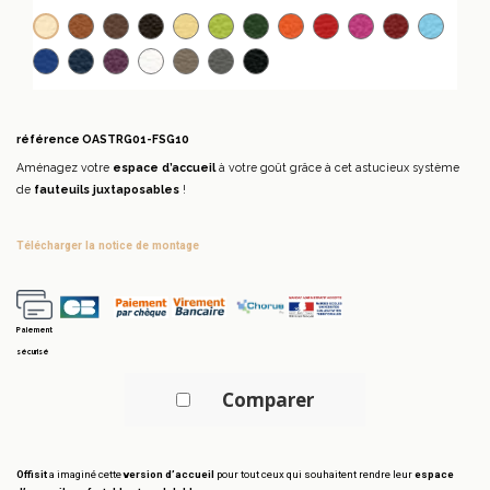
Marron clair
Marron foncé
Brun foncé
Vanille
Pistache
Vert Anglais
Orange
Rouge
Rose
Bordeaux
Bleu l
Beige
Bleu roi
Bleu foncé
Prune
Blanc
Taupe
Gris anthracite
Noir
référence
OASTRG01-FSG10
Aménagez votre
espace d’accueil
à votre goût grâce à cet astucieux système
de
fauteuils juxtaposables
!
télécharger la notice de montage
Paiement
sécurisé
Comparer
Offisit
a imaginé cette
version d’accueil
pour tout ceux qui souhaitent rendre leur
espace