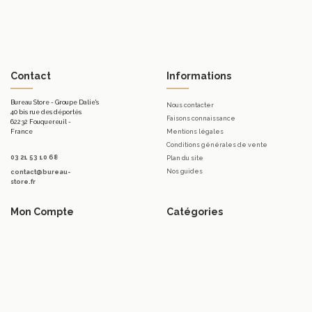
Contact
Informations
Bureau Store - Groupe Dalie's
Nous contacter
40 bis rue des déportés
Faisons connaissance
62232 Fouquereuil -
France
Mentions légales
Conditions générales de vente
03 21 53 10 68
Plan du site
Nos guides
contact@bureau-
store.fr
Mon Compte
Catégories
Mon compte
Mobilier d'accueil.
Mes commandes
Bureaux
Mes bons de réduction
Télétravail
Mes avoirs
Tables
Mes adresses
Meubles de rangement de bureau
Mes informations personnelles
Sièges & Fauteuils