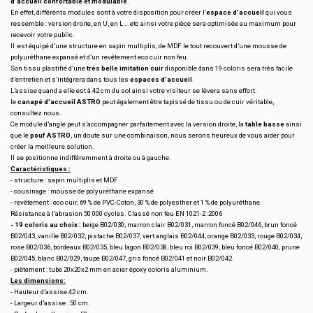
d’accueil confortable et modulable
.
En effet, différents modules sont à votre disposition pour créer l’
espace d’accueil
qui vous
ressemble : version droite, en U, en L … etc ainsi votre pièce sera optimisée au maximum pour
recevoir votre public.
Il est équipé d’une structure en sapin multiplis, de MDF le tout recouvert d’une mousse de
polyuréthane expansé et d’un revêtement eco cuir non feu.
Son tissu plastifié d’une
très belle imitation cuir
disponible dans 19 coloris sera très facile
d’entretien et s’intégrera dans tous les
espaces d’accueil
.
L’assise quand a elle est à 42 cm du sol ainsi votre visiteur se lèvera sans effort.
le
canapé d'accueil ASTRO
peut également être tapissé de tissu ou de cuir véritable,
consultez nous.
Ce module d’angle peut s’accompagner parfaitement avec la version droite, la
table basse
ainsi
que le
pouf ASTRO
, un doute sur une combinaison, nous serons heureux de vous aider pour
créer la meilleure solution.
Il se positionne indifféremment à droite ou à gauche.
Caractéristiques :
- structure : sapin multiplis et MDF
- cousinage : mousse de polyuréthane expansé
- revêtement : eco cuir, 69 % de PVC-Coton, 30 % de polyesther et 1 % de polyuréthane.
Résistance à l’abrasion 50 000 cycles. Classé non feu EN 1021-2 :2006
- 19 coloris au choix :
beige B02/030, marron clair B02/031, marron foncé B02/046, brun foncé
B02/043, vanille B02/032, pistache B02/037, vert anglais B02/044, orange B02/033, rouge B02/034,
rose B02/036, bordeaux B02/035, bleu lagon B02/038, bleu roi B02/039, bleu foncé B02/040, prune
B02/045, blanc B02/029, taupe B02/047, gris foncé B02/041 et noir B02/042.
- piètement : tube 20x20x2 mm en acier époxy coloris aluminium.
Les dimensions:
- Hauteur d’assise 42 cm.
- Largeur d’assise : 50 cm.