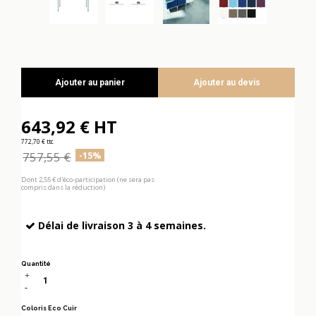
Ajouter au panier
Ajouter au devis
643,92 € HT
772,70 € ttc
757,55 €
-15%
Dont 2,55 € d'éco-participation (ne sera pas
compris dans la réduction)
Délai de livraison 3 à 4 semaines.
Quantité
Coloris Eco Cuir