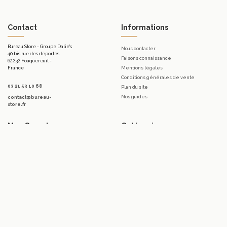
Contact
Informations
Bureau Store - Groupe Dalie's
Nous contacter
40 bis rue des déportés
Faisons connaissance
62232 Fouquereuil -
France
Mentions légales
Conditions générales de vente
03 21 53 10 68
Plan du site
Nos guides
contact@bureau-
store.fr
Mon Compte
Catégories
Mon compte
Mobilier d'accueil.
Mes commandes
Bureaux
Mes bons de réduction
Télétravail
Mes avoirs
Tables
Mes adresses
Meubles de rangement de bureau
Mes informations personnelles
Sièges & Fauteuils
Accessoires
Luminaires
Promotions