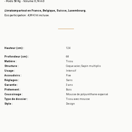
- Poids 58 Kg - Volume: 0,74 m3
Livraison
partout en France, Belgique, Suisse, Luxembourg.
Eco participation : 4,99 € ht incluse.
Hauteur (cm) :
124
Profondeur (cm) :
68
Matière :
Tissu
Structure :
Coque acier, Sapin multiplis
Usage :
Intensif
Accoudoirs :
Fixe
Réglages :
Sans
Garantie :
3 ans
Piétement :
Bois
Coussinage :
Mousse de polyuréthane expansé
Type de dossier :
Tissu avec mousse
Style :
Design