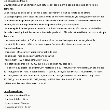
les espaces de travail.
D’autres tissus et une finition cuir naturel est également disponibles, devis sur simple
demande.
L’assise quand a elle est à 43 cm du sol ainsi votre visiteur se lèvera sans effort.
Ce canapé repose sur 4 élégants petits pieds en hêtre verni naturel, le nettoyage en est facilité.
Cette
version High Back
présente une
structure haute
qui crée une
zone confortable et
intime
, ainsi qu’une
protection acoustique
dans les grands espaces.
Les
canapés Accord
peuvent devenir plus fonctionnels et se transformer en de véritables
îlots de travail
grâce à des accessoires tels que le kit USB ou la petite tablette, devis sur simple
demande.
Une personnalisation à l’infini, votre canapé ne ressemblera pas à un autre grâce à la
possibilité de choisir différents coloris pour l’assise et la structure sans surcoût.
Caractéristiques :
- structure : structure en acier et multiplis de bois
- cousinage : mousse de polyuréthane expansé
- revêtement : 100 % polyesther, Trevira CS
Résistance à l’abrasion 100 000 cycles. Classé non feu classe 1.
- 19 coloris au choix :
beige B01/009, marron clair B01/016, marron foncé B01/027, brun foncé
B01/028, jaune B01/010, pistache B01/011, vert B01/013, orange B01/017, rouge B01/018, rose
B01/021, B01/024, bleu clair B01/014, bleu ciel B01/019, bleu B01/025, bleu B01/026, gris clair
B01/012, gris anthracite B01/015, bleu gris B01/020 et bleu foncé B01/023
- piètement : bois en hêtre verni naturel.
Les dimensions:
- Hauteur d’assise 43 cm.
- Hauteur totale : 124 cm
- Largeur totale : 156 cm
- Profondeur totale : 68 cm