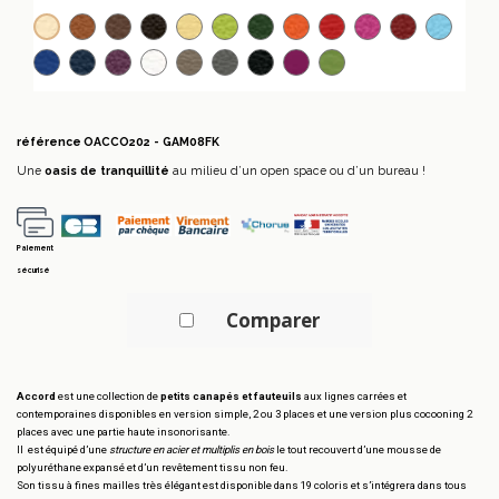
Marron clair
Marron foncé
Brun foncé
Vanille
Pistache
Vert Anglais
Orange
Rouge
Rose
Bordeaux
Bleu l
Beige
Bleu roi
Bleu foncé
Prune
Blanc
Taupe
Gris anthracite
Noir
Fuschia
Vert
référence
OACCO202 - GAM08FK
Une
oasis de tranquillité
au milieu d’un open space ou d’un bureau !
Paiement
sécurisé
Comparer
Accord
est une collection de
petits canapés et fauteuils
aux lignes carrées et
contemporaines disponibles en version simple, 2 ou 3 places et une version plus cocooning 2
places avec une partie haute insonorisante.
Il est équipé d’une
structure en acier et multiplis en bois
le tout recouvert d’une mousse de
polyuréthane expansé et d’un revêtement tissu non feu.
Son tissu à fines mailles très élégant est disponible dans 19 coloris et s’intégrera dans tous