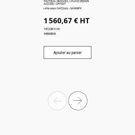
FAUTEUIL D’ACCUEIL 1 PLACE DESIGN
ACCORD - OFFISIT
référence OACC0101 - GAM08FK
1 560,67 € HT
1 872,80 € ttc
1 950,83 €
Ajouter au panier