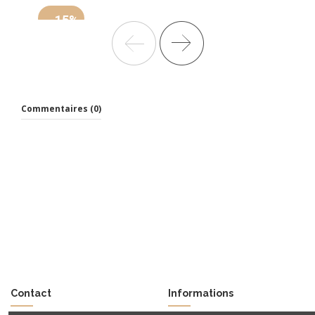
-15%
BUREAU DROIT X9– OFFICITY
référence X9SCL160
1 760,44 € HT
Commentaires (0)
2 112,52 € ttc
2 071,10 €
Ajouter au panier
Contact
Informations