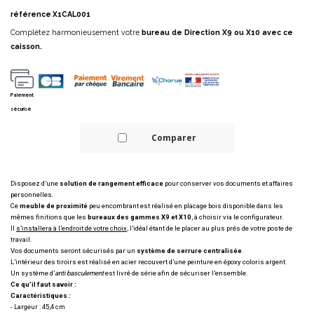
référence
X1CAL001
Complétez harmonieusement votre
bureau de Direction X9 ou X10 avec ce
caisson.
Paiement
sécurisé
Comparer
Disposez d’une
solution de rangement efficace
pour conserver vos documents et affaires
personnelles.
Ce
meuble de proximité
peu encombrant est réalisé en placage bois disponible dans les
mêmes finitions que les
bureaux des gammes X9 et X10
, à choisir via le configurateur.
Il
s’installera à l’endroit de votre choix
, l’idéal étant de le placer au plus prés de votre poste de
travail.
Vos documents seront sécurisés par un
système de serrure centralisée
.
L’intérieur des tiroirs est réalisé en acier recouvert d’une peinture en époxy coloris argent.
Un système d’
anti basculement
est livré de série afin de sécuriser l’ensemble.
Ce qu’il faut savoir :
Caractéristiques :
- Largeur : 45,4 cm