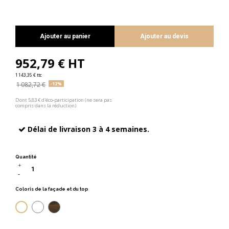
Ajouter au panier
Ajouter au devis
952,79 € HT
1 143,35 € ttc
1 082,72 €
-12%
Dont 5,83 € d'éco-participation (ne sera pas
compris dans la réduction)
Délai de livraison 3 à 4 semaines.
Quantité
Coloris de la façade et du top
Orme gris
Noyer américain
Ébène