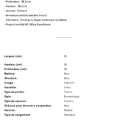
- Profondeur : 58,5 cm
- Hauteur : 58,2 cm
- version : 3 tiroirs
- fermeture centralisée des tiroirs
- 3 finitions : Orme gris, Noyer américain ou ébène.
- Produit certifié NF Office Excellence
Largeur (cm) :
45
Hauteur (cm) :
58
Profondeur (cm) :
58
Matière :
Bois
Structure :
Bois
Usage :
Intensif
Garantie :
3 ans
Type de portes :
Tiroirs
Style :
Bureautique
Type de caisson :
4 tiroirs
Châssis pour dossiers suspendus :
Non
Version :
Mobile
Type de rangement :
Standard