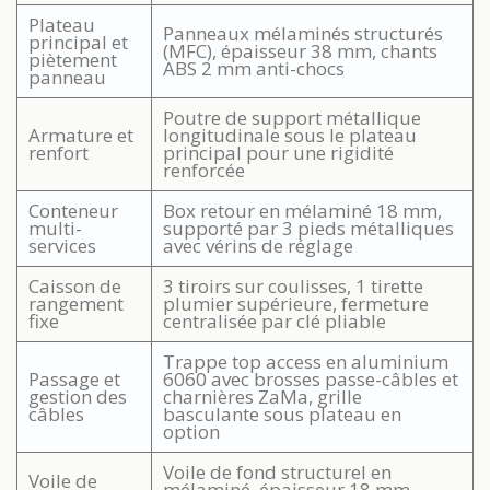
Plateau
Panneaux mélaminés structurés
principal et
(MFC), épaisseur 38 mm, chants
piètement
ABS 2 mm anti-chocs
panneau
Poutre de support métallique
Armature et
longitudinale sous le plateau
renfort
principal pour une rigidité
renforcée
Conteneur
Box retour en mélaminé 18 mm,
multi-
supporté par 3 pieds métalliques
services
avec vérins de réglage
Caisson de
3 tiroirs sur coulisses, 1 tirette
rangement
plumier supérieure, fermeture
fixe
centralisée par clé pliable
Trappe top access en aluminium
Passage et
6060 avec brosses passe-câbles et
gestion des
charnières ZaMa, grille
câbles
basculante sous plateau en
option
Voile de fond structurel en
Voile de
mélaminé, épaisseur 18 mm,