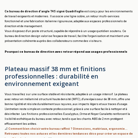
Ce bureau de direction d'angle T45 signé Quadrifoglio
est conçu pour les environnements
de travail exigeants et modernes. Il associe une ligne sobre, un retour multi-services
fonctionnel et une fabrication italienne rigoureuse, adaptée aux espaces professionnels de
direction et de management.
Vous disposez d'un poste structuré, capable de répondre à un usage quotidien soutenu. Ce
bureau de direction design valorise l'espace de travail, facilite l'organisation et maintient une
présentation cohérente auprès des collaborateurs comme des visiteurs.
Pourquoi ce bureau de direction avec retour répond aux usages professionnels
Plateau massif 38 mm et finitions
professionnelles : durabilité en
environnement exigeant
Vous travaillez sur une surface stable et résistante, adaptée à un usage intensif. Le plateau
avec retour en mélaminé structuré haute densité (MFC), d'une épaisseur de 38 mm, offre une
bonne rigidité et résiste durablement aux rayures, aux impacts légers et aux traces d'usage.
L'entretien reste simple en contexte professionnel, grâce à une surface facile à nettoyer et à
désinfecter. Les finitions professionnelles Eucalyptus, Orme et Noyer Canaletto renforcent la
lisibilité esthétique du bureau avec retour, tandis que les chants ABS de 2 mm protègent
efficacement les arêtes.
📐
Comment bien choisir votre bureau raffiné ?
Dimensions, matériaux, ergonomie...
Retrouvez toutes nos astuces et les dernières tendances déco pour créer un espace de