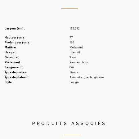
Largeur (cm) :
192, 212
Hauteur (cm) :
77
Profondeur (cm) :
190
Matière :
Mélaminé
Usage :
Intensif
Garantie :
3 ans
Piétement :
Panneau bois
Rangement :
Oui
Type de portes :
Tiroirs
Type de plateau :
Avec retour, Rectangulaire
Style :
Design
PRODUITS ASSOCIÉS