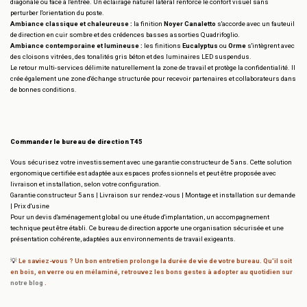
diagonale ou face à l'entrée. Un éclairage naturel latéral renforce le confort visuel sans
perturber l'orientation du poste.
Ambiance classique et chaleureuse :
la finition
Noyer Canaletto
s'accorde avec un fauteuil
de direction en cuir sombre et des crédences basses assorties Quadrifoglio.
Ambiance contemporaine et lumineuse :
les finitions
Eucalyptus
ou
Orme
s'intègrent avec
des cloisons vitrées, des tonalités gris béton et des luminaires LED suspendus.
Le retour multi-services délimite naturellement la zone de travail et protège la confidentialité. Il
crée également une zone d'échange structurée pour recevoir partenaires et collaborateurs dans
de bonnes conditions.
Commander le bureau de direction T45
Vous sécurisez votre investissement avec une garantie constructeur de 5 ans. Cette solution
ergonomique certifiée est adaptée aux espaces professionnels et peut être proposée avec
livraison et installation, selon votre configuration.
Garantie constructeur 5 ans | Livraison sur rendez-vous | Montage et installation sur demande
| Prix d'usine
Pour un devis d'aménagement global ou une étude d'implantation, un accompagnement
technique peut être établi. Ce bureau de direction apporte une organisation sécurisée et une
présentation cohérente, adaptées aux environnements de travail exigeants.
💡
Le saviez-vous ?
Un bon entretien prolonge la durée de vie de votre bureau. Qu'il soit
en bois, en verre ou en mélaminé, retrouvez les bons gestes à adopter au quotidien sur
notre blog
.