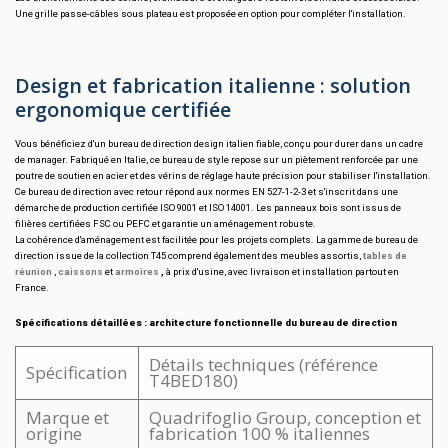
Une grille passe-câbles sous plateau est proposée en option pour compléter l'installation.
Design et fabrication italienne : solution
ergonomique certifiée
Vous bénéficiez d'un bureau de direction design italien fiable, conçu pour durer dans un cadre
de manager. Fabriqué en Italie, ce bureau de style repose sur un piètement renforcée par une
poutre de soutien en acier et des vérins de réglage haute précision pour stabiliser l'installation.
Ce bureau de direction avec retour répond aux normes EN 527-1-2-3 et s'inscrit dans une
démarche de production certifiée ISO 9001 et ISO 14001. Les panneaux bois sont issus de
filières certifiées FSC ou PEFC et garantie un aménagement robuste.
La cohérence d'aménagement est facilitée pour les projets complets. La gamme de bureau de
direction issue de la collection T45 comprend également des meubles assortis,
tables de
réunion
,
caissons
et
armoires
,
à prix d'usine, avec livraison et installation partout en
France.
Spécifications détaillées : architecture fonctionnelle du bureau de direction
Détails techniques (référence
Spécification
T4BED180)
Marque et
Quadrifoglio Group, conception et
origine
fabrication 100 % italiennes