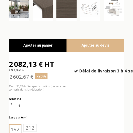
Ajouter au panier
Ajouter au devis
2 082,13 € HT
Délai de livraison 3 à 4 
2 498,56 € ttc
2 602,67 €
-20%
Dont 31,67 € d'éco-participation (ne sera pas
compris dans la réduction)
Quantité
Largeur (cm)
212
192