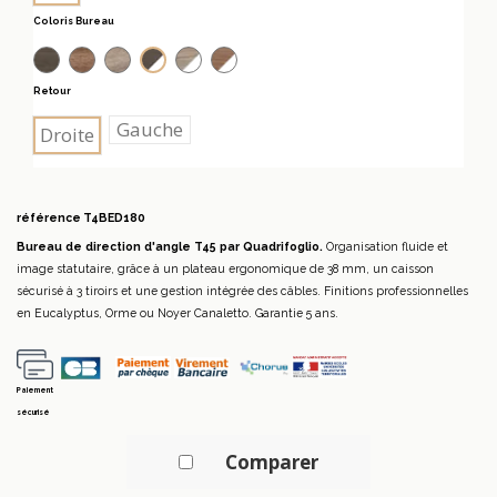
Coloris Bureau
Eucalyptus
Noyer Canaletto
Orme
Orme et blanc
Noyer Canaletto et blanc
Eucalyptus et blanc
Retour
Gauche
Droite
référence
T4BED180
Bureau de direction d'angle T45 par Quadrifoglio.
Organisation fluide et
image statutaire, grâce à un plateau ergonomique de 38 mm, un caisson
sécurisé à 3 tiroirs et une gestion intégrée des câbles. Finitions professionnelles
en Eucalyptus, Orme ou Noyer Canaletto. Garantie 5 ans.
Paiement
sécurisé
Comparer