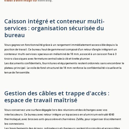
travail à votre image sur
notre blog
.
Caisson intégré et conteneur multi-
services : organisation sécurisée du
bureau
Vous gagnez en fonctionnalité grâce à un rangement immédiatement accessible depuis la
position de travail. Ce bureau haut de gamme est composé d'un retour d'angle intègrant un
conteneur multi-services spacieux en mélaminé de 18 mm, associé à un caisson fixe à 3
tiroirs classiques avec fermeture centralisée à clé et tirette plumier.
Les documents confidentiels, fournitures et équipements restent ordonnés sans encombrer le
plateau principal. Le voile de fond structurel de 18 mm renforce la confidentialité visuelle et la
tenue de l'ensemble.
Gestion des câbles et trappe d'accès :
espace de travail maîtrisé
Vous conservez une surface dégagée lors des réunions et des échanges avec vos
interlocuteurs. Ce bureau avec retour intègre un top access en aluminium extrudé 6060
thermolaqué, avec brosses anti-poussière et charnières ZaMa, pour organiser discrètement
les connexions.
Les branchements des écrans, ordinateurs et chargeurs restent dissimulés et accessibles.