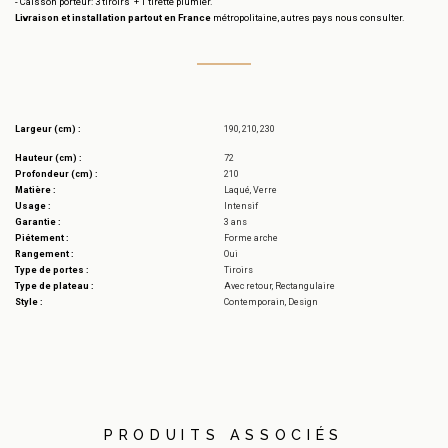
- Caisson porteur: 3 tiroirs + 1 tirette plumier.
Livraison et installation partout en France
métropolitaine, autres pays nous consulter.
Largeur (cm) :
190, 210, 230
Hauteur (cm) :
72
Profondeur (cm) :
210
Matière :
Laqué, Verre
Usage :
Intensif
Garantie :
3 ans
Piétement :
Forme arche
Rangement :
Oui
Type de portes :
Tiroirs
Type de plateau :
Avec retour, Rectangulaire
Style :
Contemporain, Design
PRODUITS ASSOCIÉS