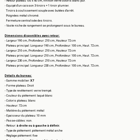
- Retour plateau 100 x 60 cm, finition verre coloris blanc pur.
- Equipé d'un caisson 3 tiroirs + 1 tiroir plumier.
Tiroirs à coulissement souple avec butées d'arrêt.
Poignées métal chromé.
Fermeture centralisée des tiroirs.
- Vaste niche de rangement se prolongeant sous le bureau.
Dimensions disponibles avec retour:
- Largeur 190 cm, Profondeur: 210 cm, Hauteur 72 cm
Plateau principal: Longueur 190 cm, Profondeur: 100 cm, Haut. 72 cm.
- Largeur 210 cm, Profondeur: 210 cm, Hauteur 72 cm
Plateau principal: Longueur 210 cm, Profondeur: 100 cm, Haut. 72 cm.
- Largeur 230 cm, Profondeur: 210 cm, Hauteur 72 cm
Plateau principal: Longueur 230 cm, Profondeur: 100 cm, Haut. 72 cm.
Détails du bureau:
- Gamme mobilier:
X7
- Forme plateau: Droit
- Type de revêtement: verre trempé.
- Couleur du piétement: laqué blanc
- Coloris plateau: blanc
- Hauteur: 72 cm
- Matière du piétement: métal
- Epaisseur du plateau: 10 mm
- Passe-câbles: non.
- Retour:
à droite ou à gauche à définir.
- Type de piétement: piétement métal arche
- Réglage piétement: fixe