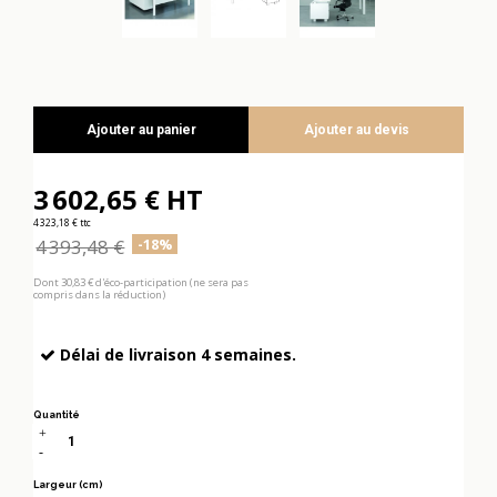
Ajouter au panier
Ajouter au devis
3 602,65 € HT
4 323,18 € ttc
4 393,48 €
-18%
Dont 30,83 € d'éco-participation (ne sera pas
compris dans la réduction)
Délai de livraison 4 semaines.
Quantité
Largeur (cm)