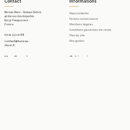
Contact
Informations
Bureau Store - Groupe Dalie's
Nous contacter
40 bis rue des déportés
Faisons connaissance
62232 Fouquereuil -
France
Mentions légales
Conditions générales de vente
03 21 53 10 68
Plan du site
Nos guides
contact@bureau-
store.fr
Mon Compte
Catégories
Mon compte
Mobilier d'accueil.
Mes commandes
Bureaux
Mes bons de réduction
Télétravail
Mes avoirs
Tables
Mes adresses
Meubles de rangement de bureau
Mes informations personnelles
Sièges & Fauteuils
Accessoires
Luminaires
Promotions
Marques