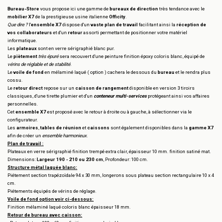
Bureau-Store
vous propose ici une gamme de
bureaux de direction
très tendance avec le
mobilier X7
de la prestigieuse usine italienne
Officity
.
Que dire ?
l'
ensemble X7
dispose d'un
vaste plan de travail
facilitant ainsi la
réception de
vos collaborateurs
et d'un
retour
assorti permettant de positionner votre matériel
informatique.
Les
plateaux
sont en verre sérigraphié blanc pur.
Le
piètement
très épuré
sera recouvert d'une peinture finition époxy coloris blanc, équipé de
vérins de réglable et de stabilité
.
Le
voile de fond
en mélaminé laqué ( option ) cachera le dessous du
bureau
et le rendra plus
cossu.
Le
retour direct
repose sur un
caisson de rangement
disponible en version 3 tiroirs
classiques, d'une tirette plumier et d'un
conteneur multi-services
protégeant ainsi vos affaires
personnelles.
Cet
ensemble X7
est proposé avec le retour à droite ou à gauche, à sélectionner via le
configurateur.
Les
armoires
,
tables de réunion
et
caissons
sont également disponibles dans la
gamme X7
afin de créer un
ensemble harmonieux
.
Plan de travail :
Plateaux en verre sérigraphié finition trempé extra clair, épaisseur 10 mm. finition satiné mat.
Dimensions:
Largeur 190 - 210 ou 230 cm
, Profondeur: 100 cm.
Structure métal laquée blanc:
Piétement section trapézoïdale 94 x 30 mm, longerons sous plateau section rectangulaire 10 x 4
cm.
Piétements équipés de vérins de réglage.
Voile de fond option voir ci-dessous:
Finition mélaminé laqué coloris blanc épaisseur 18 mm.
Retour de bureau avec caisson: