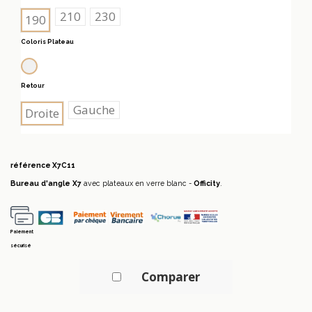
210
230
190
Coloris Plateau
Blanc
Retour
Gauche
Droite
référence
X7C11
Bureau d'angle X7
avec plateaux en verre blanc -
Officity
.
Paiement
sécurisé
Comparer