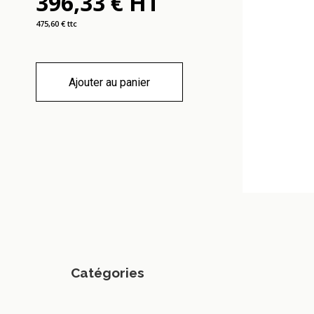
396,33 € HT
322
475,60 € ttc
Ajouter au panier
Catégories
Mobilier d'accueil.