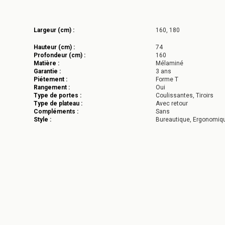
Largeur (cm) :
160, 180
Hauteur (cm) :
74
Profondeur (cm) :
160
Matière :
Mélaminé
Garantie :
3 ans
Piétement :
Forme T
Rangement :
Oui
Type de portes :
Coulissantes, Tiroirs
Type de plateau :
Avec retour
Compléments :
Sans
Style :
Bureautique, Ergonomiq