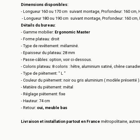
Dimensions disponibles:
- Longueur 160 ou 170 cm suivant montage, Profondeur: 160 cm, 
- Longueur 180 ou 190 cm suivant montage, Profondeur: 160 cm,
Détails du bureau:
- Gamme mobilier:
Ergonomic Master
- Forme plateau: droit
- Type de revêtement: mélaminé.
- Epaisseur du plateau: 28 mm
- Passe-câbles: option, voir ci-dessous.
- Coloris plateau:
8 coloris : hêtre, aluminium satiné, chêne canadi
- Type de piétement: " L "
- Couleur du piétement: noir ou gris aluminium ( modèle présenté )
- Matière du piétement: métal
- Réglage piétement: fixe
- Hauteur: 74 cm
- Retour:
oui, meuble bas
Livraison et installation partout en France
métropolitaine, autre