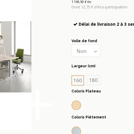
1 169,50 € ttc
Dont 12,75 € d'éco-participation
Délai de livraison 2 à 3 s
Voile de fond
Largeur (cm)
+
180
160
Coloris Plateau
Bouleau clair
Coloris Piétement
Alu