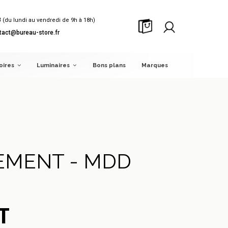
8
(du lundi au vendredi de 9h à 18h)
tact@bureau-store.fr
oires
Luminaires
Bons plans
Marques
EMENT - MDD
T