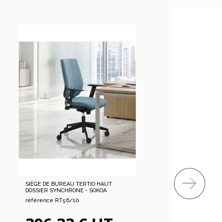
SIÈGE DE BUREAU TERTIO HAUT
TA
DOSSIER SYNCHRONE - SOKOA
ré
référence RT56/10
2