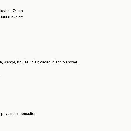
Hauteur 74 cm
 Hauteur 74 cm
en, wengé, bouleau clair, cacao, blanc ou noyer.
.
s pays nous consulter.