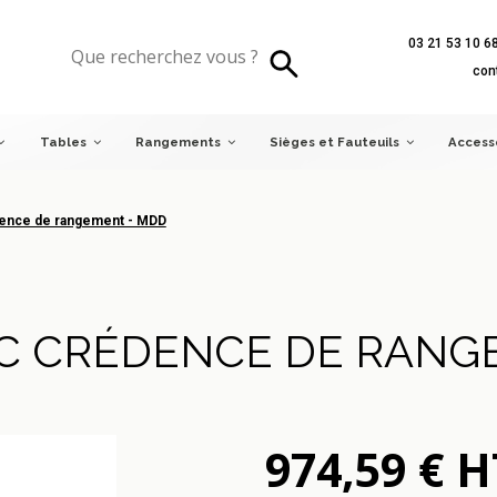
03 21 53 10 6
ce de rangement - MDD
con
Tables
Rangements
Sièges et Fauteuils
Access
ence de rangement - MDD
C CRÉDENCE DE RANG
974,59 € H