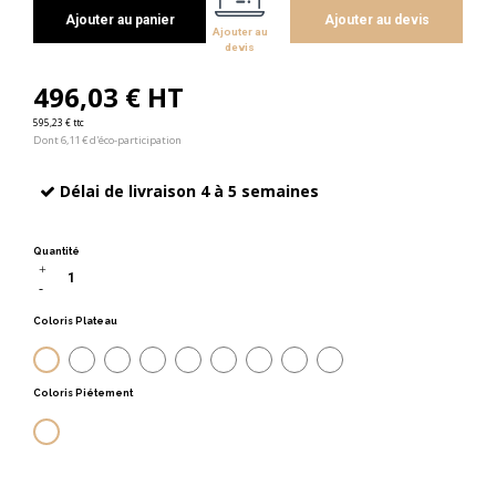
Ajouter au panier
Ajouter au devis
Ajouter au
devis
496,03 € HT
595,23 € ttc
Dont 6,11 € d'éco-participation
Délai de livraison 4 à 5 semaines
Quantité
Coloris Plateau
Anthracite
Blanc
Chêne Canadien
Hêtre
Noyer
Wenge
Aluminium satiné
Bouleau clair
Cacao
Coloris Piétement
Blanc 9010