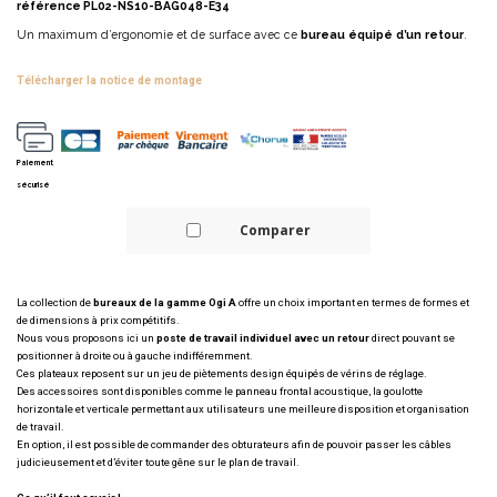
référence
PL02-NS10-BAG048-E34
Un maximum d’ergonomie et de surface avec ce
bureau équipé d’un retour
.
télécharger la notice de montage
Paiement
sécurisé
Comparer
La collection de
bureaux de la gamme Ogi A
offre un choix important en termes de formes et
de dimensions à prix compétitifs.
Nous vous proposons ici un
poste de travail individuel avec un retour
direct pouvant se
positionner à droite ou à gauche indifféremment.
Ces plateaux reposent sur un jeu de piètements design équipés de vérins de réglage.
Des accessoires sont disponibles comme le panneau frontal acoustique, la goulotte
horizontale et verticale permettant aux utilisateurs une meilleure disposition et organisation
de travail.
En option, il est possible de commander des obturateurs afin de pouvoir passer les câbles
judicieusement et d’éviter toute gêne sur le plan de travail.