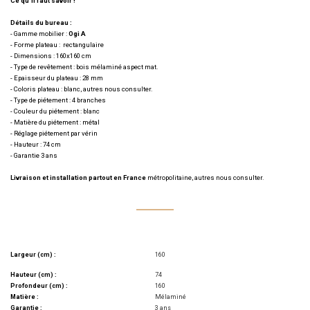
Ce qu’il faut savoir !
Détails du bureau :
- Gamme mobilier :
Ogi A
- Forme plateau : rectangulaire
- Dimensions :
160x160 cm
- Type de revêtement : bois mélaminé aspect mat.
- Epaisseur du plateau : 28 mm
- Coloris plateau :
blanc, autres nous consulter.
- Type de piétement : 4 branches
- Couleur du piétement : blanc
- Matière du piétement : métal
- Réglage piétement par vérin
- Hauteur : 74 cm
- Garantie 3 ans
Livraison et installation partout en France
métropolitaine, autres nous consulter.
Largeur (cm) :
160
Hauteur (cm) :
74
Profondeur (cm) :
160
Matière :
Mélaminé
Garantie :
3 ans