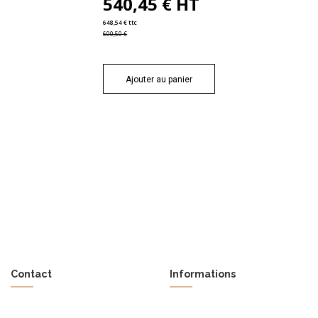
540,45 € HT
648,54 € ttc
600,50 €
Ajouter au panier
Contact
Informations