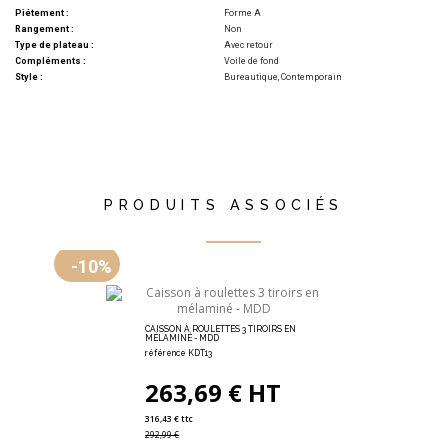
Piétement :
Forme A
Rangement :
Non
Type de plateau :
Avec retour
Compléments :
Voile de fond
Style :
Bureautique, Contemporain
PRODUITS ASSOCIÉS
-10%
CAISSON À ROULETTES 3 TIROIRS EN
MÉLAMINÉ - MDD
référence KDT13
263,69 € HT
316,43 € ttc
292,99 €