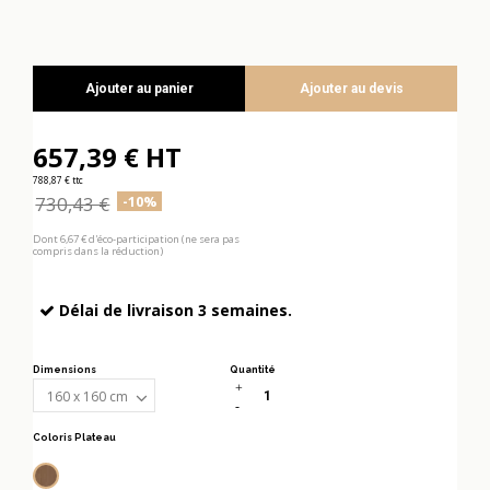
Ajouter au panier
Ajouter au devis
657,39 € HT
788,87 € ttc
730,43 €
-10%
Dont 6,67 € d'éco-participation (ne sera pas
compris dans la réduction)
Délai de livraison 3 semaines.
Dimensions
Quantité
Coloris Plateau
Noyer canaletto