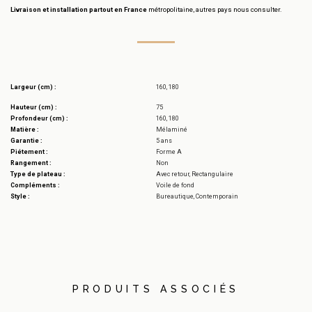
Livraison et installation partout en France
métropolitaine, autres pays nous consulter.
Largeur (cm) :
160, 180
Hauteur (cm) :
75
Profondeur (cm) :
160, 180
Matière :
Mélaminé
Garantie :
5 ans
Piétement :
Forme A
Rangement :
Non
Type de plateau :
Avec retour, Rectangulaire
Compléments :
Voile de fond
Style :
Bureautique, Contemporain
PRODUITS ASSOCIÉS