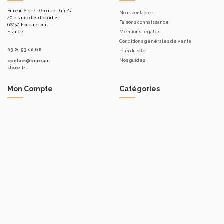
Bureau Store - Groupe Dalie's
Nous contacter
40 bis rue des déportés
Faisons connaissance
62232 Fouquereuil -
France
Mentions légales
Conditions générales de vente
03 21 53 10 68
Plan du site
Nos guides
contact@bureau-
store.fr
Mon Compte
Catégories
Mon compte
Mobilier d'accueil.
Mes commandes
Bureaux
Mes bons de réduction
Télétravail
Mes avoirs
Tables
Mes adresses
Meubles de rangement de bureau
Mes informations personnelles
Sièges & Fauteuils
Accessoires
Luminaires
Promotions
Marques