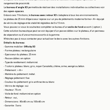
rangement de proximité.
Le
bureau d’angle X3
permettra de réaliser des installations individuelles ou collectives voir
des
open-spaces
.
Grâce à ses 7 finitions, le
bureau avec retour X3
s’adaptera à tous les environnements.
Le plateau de 25 mm d’épaisseur repose sur un jeu de piètements moderne forme « A » équipé
de vérins de réglage et de stabilité réglables de 0 à 15 mm.
Vous pouvez si vous le souhaitez compléter ce bureau d’un
voile de fond
assorti ( option ).
Cette solution bureautique peut se voir équiper d’un passe câbles sur le plateau, d’un panneau
de séparation ou d’une armoire assortis à la gamme.
N'hésitez pas à nous contacter pour actualiser le devis avec les autres finitions.
Détails du bureau:
- Gamme mobilier:
Officity X3
- Forme plateau: rectangulaire
- Epaisseur du plateau: 25 mm
- Passe-câbles: en option
- Type de revêtement: mélaminé.
- 7 coloris plateau: blanc, gris, noyer Canaletto, chêne, orme, wengé ou béton.
- Piètement : « A »
- Matière du piétement: métal.
- Réglage piétement: fixe
- Couleur du piétement: gris anthracite ou blanc
- Vérins de réglage : oui
- Hauteur: 75 cm
- Voile de fond: mélaminé en option
- Retour : oui,
- Dimensions : 80x60 cm ou 100x60 cm
- Garantie : 5 ans