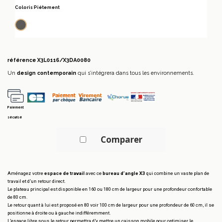
Coloris Piétement
Anthracite
référence
X3L0116/X3DA0080
Un
design contemporain
qui s’intégrera dans tous les environnements.
Paiement
sécurisé
Comparer
Aménagez votre
espace de travail
avec ce
bureau d’angle X3
qui combine un vaste plan de
travail et d’un retour direct.
Le plateau principal est disponible en 160 ou 180 cm de largeur pour une profondeur confortable
de 80 cm.
Le retour quant à lui est proposé en 80 voir 100 cm de largeur pour une profondeur de 60 cm, il se
positionne à droite ou à gauche indifféremment.
L’espace libre sous le retour permettra d’y mettre un caisson mobile pour optimiser le