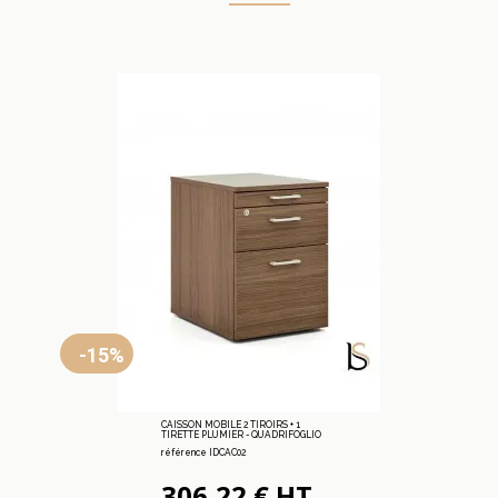
-15%
CAISSON MOBILE 2 TIROIRS + 1
TIRETTE PLUMIER - QUADRIFOGLIO
référence IDCAC02
306,22 € HT