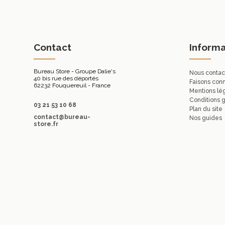
Contact
Informa
Bureau Store - Groupe Dalie's
Nous contac
40 bis rue des déportés
Faisons con
62232 Fouquereuil - France
Mentions lé
Conditions 
03 21 53 10 68
Plan du site
contact@bureau-
Nos guides
store.fr