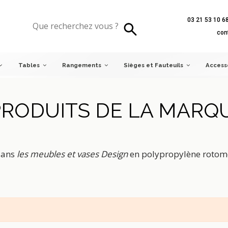
03 21 53 10 6
con
Tables
Rangements
Sièges et Fauteuils
Access
 PRODUITS DE LA MAR
 dans
les meubles et vases Design
en polypropylène rotom