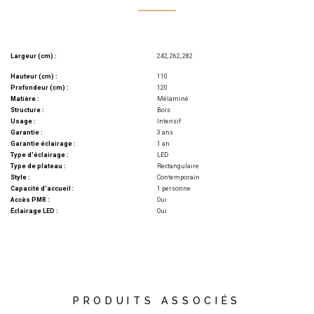
Largeur (cm) :
242, 262, 282
Hauteur (cm) :
110
Profondeur (cm) :
120
Matière :
Mélaminé
Structure :
Bois
Usage :
Intensif
Garantie :
3 ans
Garantie éclairage :
1 an
Type d'éclairage :
LED
Type de plateau :
Rectangulaire
Style :
Contemporain
Capacité d'accueil :
1 personne
Accès PMR :
Oui
Éclairage LED :
Oui
PRODUITS ASSOCIÉS