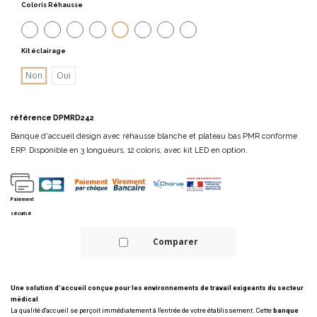
Coloris Réhausse
Chêne veiné
Wenge
Chêne moyen
Gris aluminium
Chêne grisé
Acacia clair
Acacia foncé
Anthracite
Kit éclairage
Non
Oui
référence
DPMRD242
Banque d'accueil design avec réhausse blanche et plateau bas PMR conforme
ERP. Disponible en 3 longueurs, 12 coloris, avec kit LED en option.
Paiement
sécurisé
Comparer
Une solution d'accueil conçue pour les environnements de travail exigeants du secteur
médical
La qualité d'accueil se perçoit immédiatement à l'entrée de votre établissement. Cette
banque