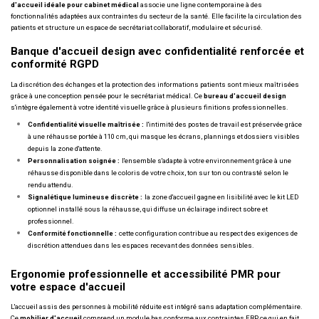
d'accueil idéale pour cabinet médical
associe une ligne contemporaine à des
fonctionnalités adaptées aux contraintes du secteur de la santé. Elle facilite la circulation des
patients et structure un espace de secrétariat collaboratif, modulaire et sécurisé.
Banque d'accueil design avec confidentialité renforcée et
conformité RGPD
La discrétion des échanges et la protection des informations patients sont mieux maîtrisées
grâce à une conception pensée pour le secrétariat médical. Ce
bureau d'accueil design
s'intègre également à votre identité visuelle grâce à plusieurs finitions professionnelles.
Confidentialité visuelle maîtrisée :
l'intimité des postes de travail est préservée grâce
à une réhausse portée à 110 cm, qui masque les écrans, plannings et dossiers visibles
depuis la zone d'attente.
Personnalisation soignée :
l'ensemble s'adapte à votre environnement grâce à une
réhausse disponible dans le coloris de votre choix, ton sur ton ou contrasté selon le
rendu attendu.
Signalétique lumineuse discrète :
la zone d'accueil gagne en lisibilité avec le kit LED
optionnel installé sous la réhausse, qui diffuse un éclairage indirect sobre et
professionnel.
Conformité fonctionnelle :
cette configuration contribue au respect des exigences de
discrétion attendues dans les espaces recevant des données sensibles.
Ergonomie professionnelle et accessibilité PMR pour
votre espace d'accueil
L'accueil assis des personnes à mobilité réduite est intégré sans adaptation complémentaire.
Ce
mobilier d'accueil
comprend un module bas conforme aux contraintes ERP, ce qui en fait