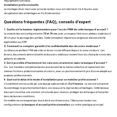
l'équipement lumineux.
Installation professionnelle
Le montage clé en main avec prise de rendez-vous est réalisé en 2 à 4 heures, avec
récupération des emballages en fin d'intervention.
Questions fréquentes (FAQ), conseils d'expert
1. Quelle est la hauteur réglementaire pour l'accès PMR de cette banque d'accueil ?
Le module bas est configuré entre
72 et 76 cm
, avec un espace libre sous plateau supérieur à
30 cm pour le passage des jambes. Cette conception répond aux exigences d'accessibilité
applicables aux ERP.
2. Comment ce comptoir garantit-il la confidentialité des dossiers médicaux ?
La réhausse portée à
110 cm
crée un écran visuel efficace depuis la zone visiteurs. Les
écrans, documents administratifs et dossiers médicaux restent hors du champ de vision des
patients en attente.
3. Est-il possible d'harmoniser les caissons et armoires avec la banque d'accueil ?
Oui. Les meubles complémentaires proviennent de la même collection et reprennent les
mêmes finitions professionnelles et coloris, avec un positionnement à prix d'usine adapté aux
espaces professionnels.
4. Quel est le délai et le mode d'installation pour ce mobilier professionnel ?
L'installation est assurée par une équipe spécialisée en
2 à 4 heures
. Le service comprend
l'assemblage, le positionnement dans vos locaux et la reprise des emballages. Cette banque
d'accueil constitue une solution structurée pour recevoir, protéger les échanges et travailler
dans de bonnes conditions.
Ce modèle ne correspond pas tout à fait à vos dimensions ? Découvrez toutes nos
configurations de
banques d'accueil professionnelles
sur notre catalogue principal.