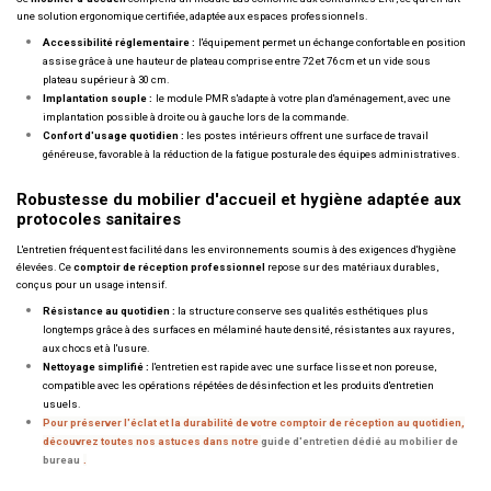
une solution ergonomique certifiée, adaptée aux espaces professionnels.
Accessibilité réglementaire :
l'équipement permet un échange confortable en position
assise grâce à une hauteur de plateau comprise entre 72 et 76 cm et un vide sous
plateau supérieur à 30 cm.
Implantation souple :
le module PMR s'adapte à votre plan d'aménagement, avec une
implantation possible à droite ou à gauche lors de la commande.
Confort d'usage quotidien :
les postes intérieurs offrent une surface de travail
généreuse, favorable à la réduction de la fatigue posturale des équipes administratives.
Robustesse du mobilier d'accueil et hygiène adaptée aux
protocoles sanitaires
L'entretien fréquent est facilité dans les environnements soumis à des exigences d'hygiène
élevées. Ce
comptoir de réception professionnel
repose sur des matériaux durables,
conçus pour un usage intensif.
Résistance au quotidien :
la structure conserve ses qualités esthétiques plus
longtemps grâce à des surfaces en mélaminé haute densité, résistantes aux rayures,
aux chocs et à l'usure.
Nettoyage simplifié :
l'entretien est rapide avec une surface lisse et non poreuse,
compatible avec les opérations répétées de désinfection et les produits d'entretien
usuels.
Pour préserver l'éclat et la durabilité de votre comptoir de réception au quotidien,
découvrez toutes nos astuces dans notre
guide d'entretien dédié au mobilier de
bureau
.