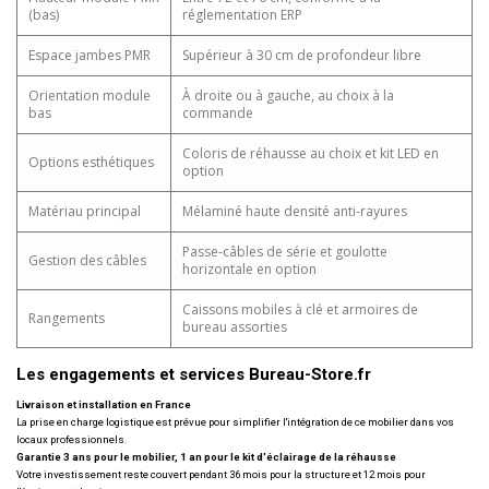
(bas)
réglementation ERP
Espace jambes PMR
Supérieur à 30 cm de profondeur libre
Orientation module
À droite ou à gauche, au choix à la
bas
commande
Coloris de réhausse au choix et kit LED en
Options esthétiques
option
Matériau principal
Mélaminé haute densité anti-rayures
Passe-câbles de série et goulotte
Gestion des câbles
horizontale en option
Caissons mobiles à clé et armoires de
Rangements
bureau assorties
Les engagements et services Bureau-Store.fr
Livraison et installation en France
La prise en charge logistique est prévue pour simplifier l'intégration de ce mobilier dans vos
locaux professionnels.
Garantie 3 ans pour le mobilier, 1 an pour le kit d'éclairage de la réhausse
Votre investissement reste couvert pendant 36 mois pour la structure et 12 mois pour