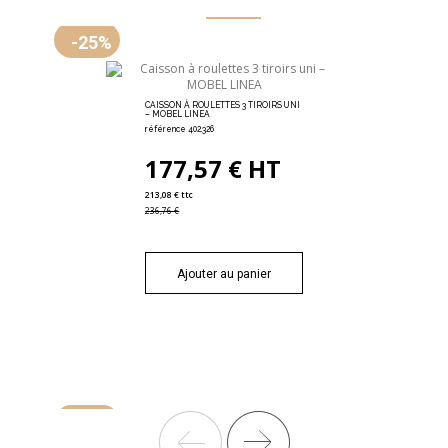
-25%
CAISSON À ROULETTES 3 TIROIRS UNI
– MOBEL LINEA
référence 402.326
177,57 € HT
213,08 € ttc
236,76 €
Ajouter au panier
-20%
-20%