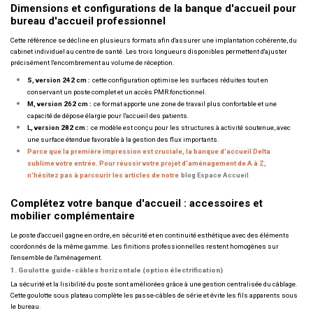
Dimensions et configurations de la banque d'accueil pour
bureau d'accueil professionnel
Cette référence se décline en plusieurs formats afin d'assurer une implantation cohérente, du
cabinet individuel au centre de santé. Les trois longueurs disponibles permettent d'ajuster
précisément l'encombrement au volume de réception.
S, version 242 cm :
cette configuration optimise les surfaces réduites tout en
conservant un poste complet et un accès PMR fonctionnel.
M, version 262 cm :
ce format apporte une zone de travail plus confortable et une
capacité de dépose élargie pour l'accueil des patients.
L, version 282 cm :
ce modèle est conçu pour les structures à activité soutenue, avec
une surface étendue favorable à la gestion des flux importants.
Parce que la première impression est cruciale, la banque d'accueil Delta
sublime votre entrée. Pour réussir votre projet d'aménagement de A à Z,
n'hésitez pas à parcourir les articles de notre
blog Espace Accueil
Complétez votre banque d'accueil : accessoires et
mobilier complémentaire
Le poste d'accueil gagne en ordre, en sécurité et en continuité esthétique avec des éléments
coordonnés de la même gamme. Les finitions professionnelles restent homogènes sur
l'ensemble de l'aménagement.
1. Goulotte guide-câbles horizontale (option électrification)
La sécurité et la lisibilité du poste sont améliorées grâce à une gestion centralisée du câblage.
Cette goulotte sous plateau complète les passe-câbles de série et évite les fils apparents sous
le bureau.