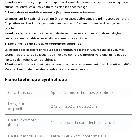
Bénéfice clé :
elle regroupe les multiprises et les câbles des équipements informatiques, ce
qui facilite l'entretien au sol et limite les risques d'accrochage.
2. Les caissons mobiles assortis (à glisser sous le bureau)
Le rangement de proximité reste immédiatement accessible sans alourdir l'espace de travail.
Disponibles en 2 ou 3 tiroirs, ces caissons se placent facilement sous le plateau, à droite ou à
gauche.
Bénéfice clé :
la fermeture à clé centralisée sécurise les documents confidentiels, les
tampons administratifs et les effets personnels du secrétariat.
3. Les armoires de bureau et crédences assorties
Le stockage des dossiers physiques et des fournitures reste structuré dans des volumes
coordonnés à la banque d'accueil. Ces meubles sont disponibles en versions mi-hautes ou
hautes selon votre besoin d'archivage.
Bénéfice clé :
les portes battantes ou coulissantes avec serrure renforcent la confidentialité et
s'adaptent aux contraintes d'espace des locaux professionnels.
Fiche technique synthétique
Caractéristique
Spécifications techniques et options
Longueurs
242 cm, 262 cm ou 282 cm
disponibles
Hauteur comptoir
110 cm, pour la confidentialité visuelle
(haut)
Hauteur module PMR
Entre 72 et 76 cm, conforme à la