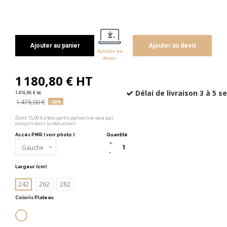
Ajouter au panier
Ajouter au devis
Ajouter au
devis
1 180,80 € HT
Délai de livraison 3 à 5 
1 416,96 € ttc
1 476,00 €
-20%
Dont 15,00 € d'éco-participation (ne sera pas
compris dans la réduction)
Accès PMR ( voir photo )
Quantité
Largeur (cm)
242
262
282
Coloris Plateau
Blanc