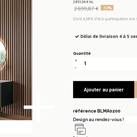
2 851,06 € ttc
2 699,87 €
-12%
Dont 6,68 € d'éco-participation (ne
Délai de livraison 4 à 5 s
Quantité
+
Ajouter au panier
référence
BLMA0200
Design au rendez-vous !