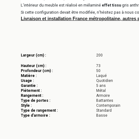
L’intérieur du meuble est réalisé en mélaminé
effet tissu
gris anthr
Si cette configuration devait être modifiée, n’hésitez pas à nous co
Livraison et installation France métropolitaine, autres
Largeur (cm) :
200
Hauteur (cm) :
73
Profondeur (cm) :
50
Matière :
Laqué
Usage :
Quotidien
Garantie :
5 ans
Piétement :
Métal
Rangement :
Armoire
Type de portes :
Battantes
Style :
Contemporain
Type de rangement :
Standard
Type d'armoire :
Basse