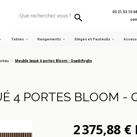
03 21 53 10 6
eau
Meuble laqué 4 portes Bloom - Quadrifoglio
con
Tables
Rangements
Sièges et Fauteuils
Access
ureau
Meuble laqué 4 portes Bloom - Quadrifoglio
É 4 PORTES BLOOM - 
2 375,88 €