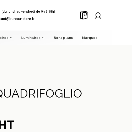
8
(du lundi au vendredi de 9h à 18h)
tact@bureau-store.fr
oires
Luminaires
Bons plans
Marques
QUADRIFOGLIO
 HT